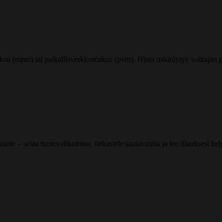
ksu (mpm) tai paikallisverkkomaksu (pvm). Hinta määräytyy soittajan pu
me – selaa tuotevalikoimaa, tarkastele saatavuutta ja tee tilauksesi helpos