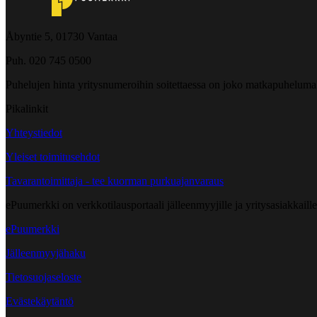
Åbyntie 5, 01730 Vantaa
Puh. 020 745 0500
Puhelujen hinta yritysnumeroihin soitettaessa on joko matkapuheluma
Pikalinkit
Yhteystiedot
Yleiset toimitusehdot
Tavarantoimittaja - tee kuorman purkuajanvaraus
ePuumerkki on verkkotilausportaali jälleenmyyjille ja yritysasiakkaillem
ePuumerkki
Jälleenmyyjähaku
Tietosuojaseloste
Evästekäytäntö