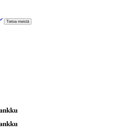
Tietoa meistä
lankku
lankku