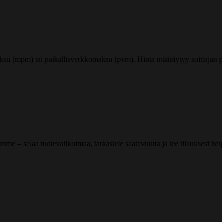
ksu (mpm) tai paikallisverkkomaksu (pvm). Hinta määräytyy soittajan pu
me – selaa tuotevalikoimaa, tarkastele saatavuutta ja tee tilauksesi helpos