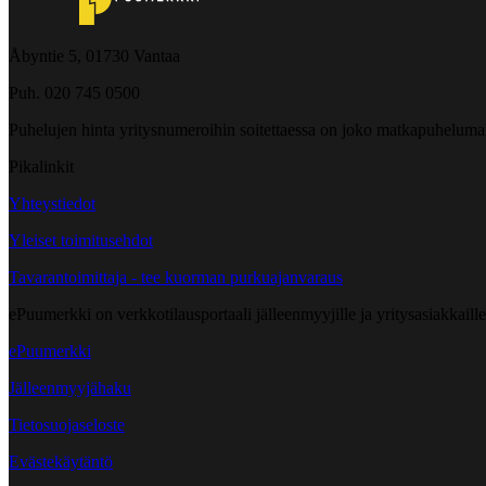
Åbyntie 5, 01730 Vantaa
Puh. 020 745 0500
Puhelujen hinta yritysnumeroihin soitettaessa on joko matkapuheluma
Pikalinkit
Yhteystiedot
Yleiset toimitusehdot
Tavarantoimittaja - tee kuorman purkuajanvaraus
ePuumerkki on verkkotilausportaali jälleenmyyjille ja yritysasiakkaillem
ePuumerkki
Jälleenmyyjähaku
Tietosuojaseloste
Evästekäytäntö