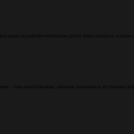
ksu (mpm) tai paikallisverkkomaksu (pvm). Hinta määräytyy soittajan pu
me – selaa tuotevalikoimaa, tarkastele saatavuutta ja tee tilauksesi helpos