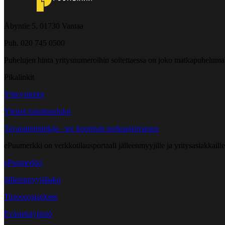
Åbyntie 5, 01730 Vantaa
Puh. 020 745 0500
Puhelujen hinta yritysnumeroihin soitettaessa on joko matkapuheluma
Pikalinkit
Yhteystiedot
Yleiset toimitusehdot
Tavarantoimittaja - tee kuorman purkuajanvaraus
ePuumerkki on verkkotilausportaali jälleenmyyjille ja yritysasiakkaillem
ePuumerkki
Jälleenmyyjähaku
Tietosuojaseloste
Evästekäytäntö