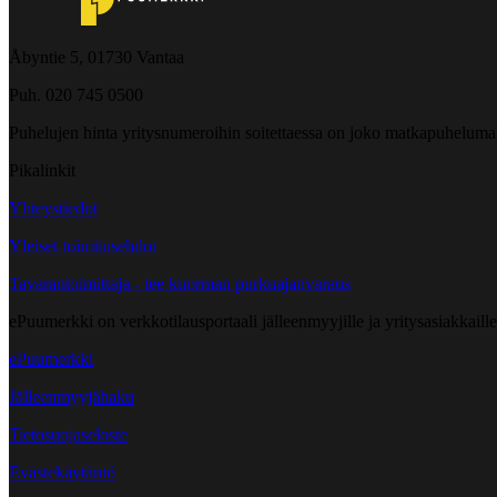
Åbyntie 5, 01730 Vantaa
Puh. 020 745 0500
Puhelujen hinta yritysnumeroihin soitettaessa on joko matkapuheluma
Pikalinkit
Yhteystiedot
Yleiset toimitusehdot
Tavarantoimittaja - tee kuorman purkuajanvaraus
ePuumerkki on verkkotilausportaali jälleenmyyjille ja yritysasiakkaillem
ePuumerkki
Jälleenmyyjähaku
Tietosuojaseloste
Evästekäytäntö