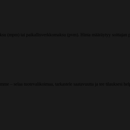
ksu (mpm) tai paikallisverkkomaksu (pvm). Hinta määräytyy soittajan pu
me – selaa tuotevalikoimaa, tarkastele saatavuutta ja tee tilauksesi helpos