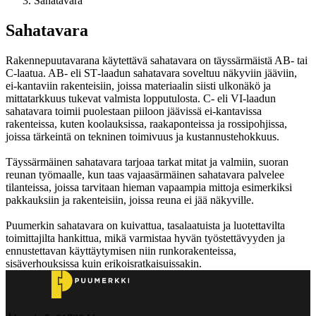
Sahatavara
Sahatavara
Rakennepuutavarana käytettävä sahatavara on täyssärmäistä AB‑ tai
C‑laatua. AB‑ eli ST‑laadun sahatavara soveltuu näkyviin jääviin,
ei‑kantaviin rakenteisiin, joissa materiaalin siisti ulkonäkö ja
mittatarkkuus tukevat valmista lopputulosta. C‑ eli VI‑laadun
sahatavara toimii puolestaan piiloon jäävissä ei‑kantavissa
rakenteissa, kuten koolauksissa, raakaponteissa ja rossipohjissa,
joissa tärkeintä on tekninen toimivuus ja kustannustehokkuus.
Täyssärmäinen sahatavara tarjoaa tarkat mitat ja valmiin, suoran
reunan työmaalle, kun taas vajaasärmäinen sahatavara palvelee
tilanteissa, joissa tarvitaan hieman vapaampia mittoja esimerkiksi
pakkauksiin ja rakenteisiin, joissa reuna ei jää näkyville.
Puumerkin sahatavara on kuivattua, tasalaatuista ja luotettavilta
toimittajilta hankittua, mikä varmistaa hyvän työstettävyyden ja
ennustettavan käyttäytymisen niin runkorakenteissa,
sisäverhouksissa kuin erikoisratkaisuissakin.