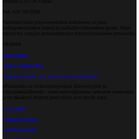
Åbyntie 5, 01730 Vantaa
Puh. 020 745 0500
Puhelujen hinta yritysnumeroihin soitettaessa on joko
matkapuhelumaksu (mpm) tai paikallisverkkomaksu (pvm). Hinta
määräytyy soittajan puhelinliittymän liittymäsopimuksen perusteella.
Pikalinkit
Yhteystiedot
Yleiset toimitusehdot
Tavarantoimittaja - tee kuorman purkuajanvaraus
ePuumerkki on verkkotilausportaali jälleenmyyjille ja
yritysasiakkaillemme – selaa tuotevalikoimaa, tarkastele saatavuutta
ja tee tilauksesi helposti juuri silloin, kun sinulle sopii.
ePuumerkki
Jälleenmyyjähaku
Tietosuojaseloste