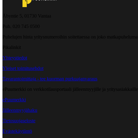
Åbyntie 5, 01730 Vantaa
Puh. 020 745 0500
Puhelujen hinta yritysnumeroihin soitettaessa on joko matkapuheluma
Pikalinkit
Yhteystiedot
Yleiset toimitusehdot
Tavarantoimittaja - tee kuorman purkuajanvaraus
ePuumerkki on verkkotilausportaali jälleenmyyjille ja yritysasiakkaillem
ePuumerkki
Jälleenmyyjähaku
Tietosuojaseloste
Evästekäytäntö