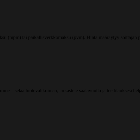
ksu (mpm) tai paikallisverkkomaksu (pvm). Hinta määräytyy soittajan pu
me – selaa tuotevalikoimaa, tarkastele saatavuutta ja tee tilauksesi helpos