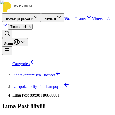
Vastuullisuus
Yhteystiedot
Tuotteet ja palvelut
Toimialat
Tietoa meistä
Suomi
Categories
Piharakentamisen Tuotteet
Lampokasitelty Puu Lampopuu
Luna Post 88x88 Ht0880001
Luna Post 88x88