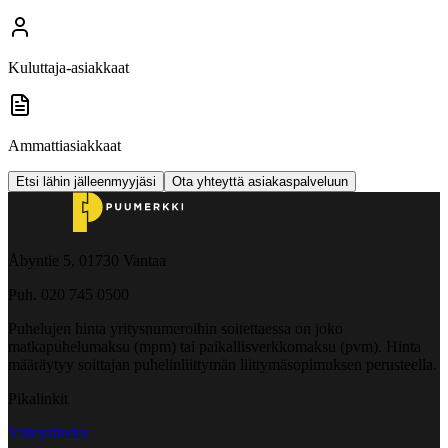
Kuluttaja-asiakkaat
Ammattiasiakkaat
Etsi lähin jälleenmyyjäsi
Ota yhteyttä asiakaspalveluun
Åbyntie 5, 01730 Vantaa
Puh. 020 745 0500
Puhelujen hinta yritysnumeroihin soitettaessa on joko
matkapuhelumaksu (mpm) tai paikallisverkkomaksu (pvm). Hinta
määräytyy soittajan puhelinliittymän liittymäsopimuksen perusteella.
Pikalinkit
Yhteystiedot