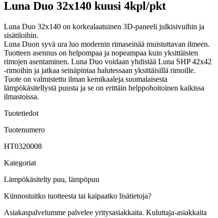
Luna Duo 32x140 kuusi 4kpl/pkt
Luna Duo 32x140 on korkealaatuinen 3D-paneeli julkisivuihin ja
sisätiloihin.
Luna Duon syvä ura luo modernin rimaseinää muistuttavan ilmeen.
Tuotteen asennus on helpompaa ja nopeampaa kuin yksittäisten
rimojen asentaminen. Luna Duo voidaan yhdistää Luna SHP 42x42
-rimoihin ja jatkaa seinäpintaa halutessaan yksittäisillä rimoille.
Tuote on valmistettu ilman kemikaaleja suomalaisesta
lämpökäsitellystä puusta ja se on erittäin helppohoitoinen kaikissa
ilmastoissa.
Tuotetiedot
Tuotenumero
HT0320008
Kategoriat
Lämpökäsitelty puu, lämpöpuu
Kiinnostuitko tuotteesta tai kaipaatko lisätietoja?
Asiakaspalvelumme palvelee yritysasiakkaita. Kuluttaja-asiakkaita