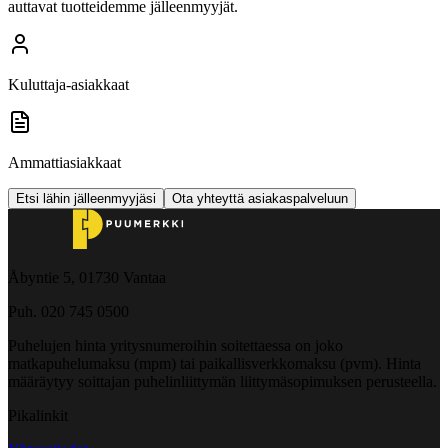
auttavat tuotteidemme jälleenmyyjät.
Kuluttaja-asiakkaat
Ammattiasiakkaat
Etsi lähin jälleenmyyjäsi
Ota yhteyttä asiakaspalveluun
Åbyntie 5, 01730 Vantaa
Puh. 020 745 0500
Puhelujen hinta yritysnumeroihin soitettaessa on joko
matkapuhelumaksu (mpm) tai paikallisverkkomaksu (pvm). Hinta
määräytyy soittajan puhelinliittymän liittymäsopimuksen perusteella.
Pikalinkit