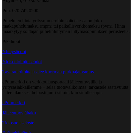
Åbyntie 5, 01730 Vantaa
Puh. 020 745 0500
Puhelujen hinta yritysnumeroihin soitettaessa on joko
matkapuhelumaksu (mpm) tai paikallisverkkomaksu (pvm). Hinta
määräytyy soittajan puhelinliittymän liittymäsopimuksen perusteella.
Pikalinkit
Yhteystiedot
Yleiset toimitusehdot
Tavarantoimittaja - tee kuorman purkuajanvaraus
ePuumerkki on verkkotilausportaali jälleenmyyjille ja
yritysasiakkaillemme – selaa tuotevalikoimaa, tarkastele saatavuutta
ja tee tilauksesi helposti juuri silloin, kun sinulle sopii.
ePuumerkki
Jälleenmyyjähaku
Tietosuojaseloste
Evästekäytäntö