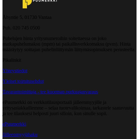
Åbyntie 5, 01730 Vantaa
Puh. 020 745 0500
Puhelujen hinta yritysnumeroihin soitettaessa on joko
matkapuhelumaksu (mpm) tai paikallisverkkomaksu (pvm). Hinta
määräytyy soittajan puhelinliittymän liittymäsopimuksen perusteella.
Pikalinkit
Yhteystiedot
Yleiset toimitusehdot
Tavarantoimittaja - tee kuorman purkuajanvaraus
ePuumerkki on verkkotilausportaali jälleenmyyjille ja
yritysasiakkaillemme – selaa tuotevalikoimaa, tarkastele saatavuutta
ja tee tilauksesi helposti juuri silloin, kun sinulle sopii.
ePuumerkki
Jälleenmyyjähaku