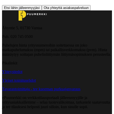
Etsi lähin jälleenmyyjäsi
Ota yhteyttä asiakaspalveluun
Åbyntie 5, 01730 Vantaa
Puh. 020 745 0500
Puhelujen hinta yritysnumeroihin soitettaessa on joko
matkapuhelumaksu (mpm) tai paikallisverkkomaksu (pvm). Hinta
määräytyy soittajan puhelinliittymän liittymäsopimuksen perusteella.
Pikalinkit
Yhteystiedot
Yleiset toimitusehdot
Tavarantoimittaja - tee kuorman purkuajanvaraus
ePuumerkki on verkkotilausportaali jälleenmyyjille ja
yritysasiakkaillemme – selaa tuotevalikoimaa, tarkastele saatavuutta
ja tee tilauksesi helposti juuri silloin, kun sinulle sopii.