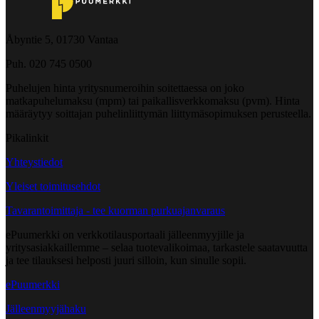
Åbyntie 5, 01730 Vantaa
Puh. 020 745 0500
Puhelujen hinta yritysnumeroihin soitettaessa on joko
matkapuhelumaksu (mpm) tai paikallisverkkomaksu (pvm). Hinta
määräytyy soittajan puhelinliittymän liittymäsopimuksen perusteella.
Pikalinkit
Yhteystiedot
Yleiset toimitusehdot
Tavarantoimittaja - tee kuorman purkuajanvaraus
ePuumerkki on verkkotilausportaali jälleenmyyjille ja
yritysasiakkaillemme – selaa tuotevalikoimaa, tarkastele saatavuutta
ja tee tilauksesi helposti juuri silloin, kun sinulle sopii.
ePuumerkki
Jälleenmyyjähaku