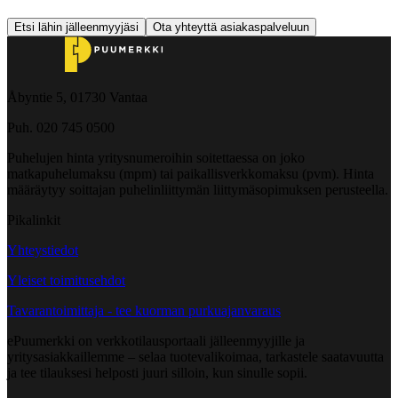
Etsi lähin jälleenmyyjäsi
Ota yhteyttä asiakaspalveluun
Åbyntie 5, 01730 Vantaa
Puh. 020 745 0500
Puhelujen hinta yritysnumeroihin soitettaessa on joko
matkapuhelumaksu (mpm) tai paikallisverkkomaksu (pvm). Hinta
määräytyy soittajan puhelinliittymän liittymäsopimuksen perusteella.
Pikalinkit
Yhteystiedot
Yleiset toimitusehdot
Tavarantoimittaja - tee kuorman purkuajanvaraus
ePuumerkki on verkkotilausportaali jälleenmyyjille ja
yritysasiakkaillemme – selaa tuotevalikoimaa, tarkastele saatavuutta
ja tee tilauksesi helposti juuri silloin, kun sinulle sopii.