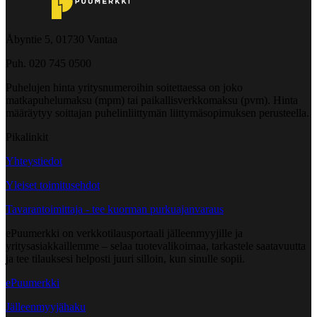
Åbyntie 5, 01730 Vantaa
Puh. 020 745 0500
Puhelujen hinta yritysnumeroihin soitettaessa on joko
matkapuhelumaksu (mpm) tai paikallisverkkomaksu (pvm). Hinta
määräytyy soittajan puhelinliittymän liittymäsopimuksen perusteella.
Pikalinkit
Yhteystiedot
Yleiset toimitusehdot
Tavarantoimittaja - tee kuorman purkuajanvaraus
ePuumerkki on verkkotilausportaali jälleenmyyjille ja
yritysasiakkaillemme – selaa tuotevalikoimaa, tarkastele saatavuutta
ja tee tilauksesi helposti juuri silloin, kun sinulle sopii.
ePuumerkki
Jälleenmyyjähaku