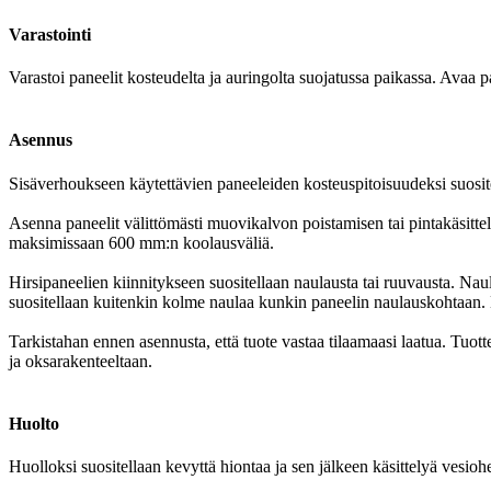
Varastointi
Varastoi paneelit kosteudelta ja auringolta suojatussa paikassa. Avaa 
Asennus
Sisäverhoukseen käytettävien paneeleiden kosteuspitoisuudeksi suosit
Asenna paneelit välittömästi muovikalvon poistamisen tai pintakäsitte
maksimissaan 600 mm:n koolausväliä.
Hirsipaneelien kiinnitykseen suositellaan naulausta tai ruuvausta. Na
suositellaan kuitenkin kolme naulaa kunkin paneelin naulauskohtaan. 
Tarkistahan ennen asennusta, että tuote vastaa tilaamaasi laatua. Tuot
ja oksarakenteeltaan.
Huolto
Huolloksi suositellaan kevyttä hiontaa ja sen jälkeen käsittelyä vesiohe