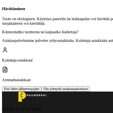
Hävittäminen
Tuote on ekologinen. Käytetyn paneelin tai hukkapalan voi hävittää polt
suojakääreen voi kierrättää.
Kiinnostuitko tuotteesta tai kaipaatko lisätietoja?
Asiakaspalvelumme palvelee yritysasiakkaita. Kuluttaja-asiakkaita au
Kuluttaja-asiakkaat
Ammattiasiakkaat
Etsi lähin jälleenmyyjäsi
Ota yhteyttä asiakaspalveluun
Åbyntie 5, 01730 Vantaa