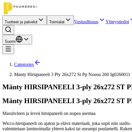
Vastuullisuus
Yhteystiedot
Tuotteet ja palvelut
Toimialat
Suomi
Categories
Manty Hirsipaneeli 3 Ply 26x272 St Pp Nousu 260 Ig0260011
Mänty HIRSIPANEELI 3-ply 26x272 ST PP
Mänty HIRSIPANEELI 3-ply 26x272 ST PP
Massiivinen ja leveä hirsipaneeli on nopea asentaa
Wicco-hirsipaneeli on ajaton ja elävä materiaali, joka sopii niin uudi
valmistetaan laminoimalla yhteen kaksi tai useampi puulamelli. Raken