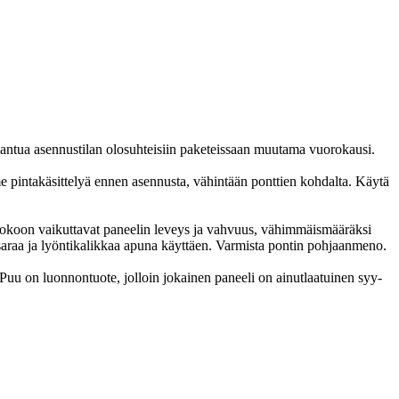
aantua asennustilan olosuhteisiin paketeissaan muutama vuorokausi.
me pintakäsittelyä ennen asennusta, vähintään ponttien kohdalta. Käytä
a kokoon vaikuttavat paneelin leveys ja vahvuus, vähimmäismääräksi
saraa ja lyöntikalikkaa apuna käyttäen. Varmista pontin pohjaanmeno.
 Puu on luonnontuote, jolloin jokainen paneeli on ainutlaatuinen syy-