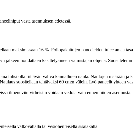
paneeliniput vasta asennuksen edetessä.
ellaan maksimissaan 16 %. Foliopakattujen paneeleiden tulee antaa tas
lyn jälkeen noudattaen käsittelyaineen valmistajan ohjeita. Suosittelem
ulana tulisi olla riittävän vahva kannallinen naula. Naulojen määrään j
Naulaus suositellaan tehtäväksi 60 cm:n välein. Lyö paneelit yhteen va
teissa ilmeneviin virheisiin voidaan vedota vain ennen niiden asennusta.
nteisella valkovahalla tai vesiohenteisella sisälakalla.