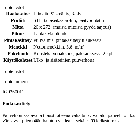
Tuotetiedot
Raaka-aine
Liimattu ST-mänty, 3-ply
Profiili
STH tai asiakasprofiili, päätypontattu
Mitta
26 x 272, (muista mitoista pyydä tarjous)
Pituus
Lankeavia pituuksia
Pintakäsittely
Puuvalmis, pintakäsittely tilauksesta.
Menekki
Nettomenekki n. 3,8 jm/m²
Paketointi
Kutistekalvopakkaus, pakkauksessa 2 kpl
Käyttökohteet
Ulko- ja sisäseinien puuverhous
Tuotetiedot
Tuotenumero
IG0260011
Pintakäsittely
Paneeli on saatavana tilaustuotteena vahattuna. Vahatut paneelit on käs
värisävyn pitempään halutun vaaleana sekä estää kellastumista.