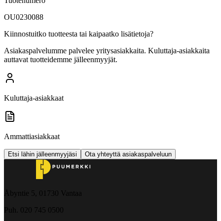
Tuotenumero
OU0230088
Kiinnostuitko tuotteesta tai kaipaatko lisätietoja?
Asiakaspalvelumme palvelee yritysasiakkaita. Kuluttaja-asiakkaita
auttavat tuotteidemme jälleenmyyjät.
Kuluttaja-asiakkaat
Ammattiasiakkaat
Etsi lähin jälleenmyyjäsi
Ota yhteyttä asiakaspalveluun
Åbyntie 5, 01730 Vantaa
Puh. 020 745 0500