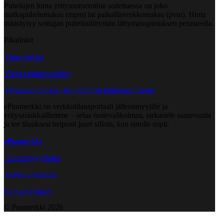
Puhelujen hinta yritysnumeroihin soitettaessa on joko
matkapuhelumaksu (mpm) tai paikallisverkkomaksu (pvm). Hinta
määräytyy soittajan puhelinliittymän liittymäsopimuksen perusteella.
Pikalinkit
Yhteystiedot
Yleiset toimitusehdot
Tavarantoimittaja - tee kuorman purkuajanvaraus
ePuumerkki on verkkotilausportaali jälleenmyyjille ja
yritysasiakkaillemme – selaa tuotevalikoimaa, tarkastele saatavuutta
ja tee tilauksesi helposti juuri silloin, kun sinulle sopii.
ePuumerkki
Jälleenmyyjähaku
Tietosuojaseloste
Evästekäytäntö
© Puumerkki
2026