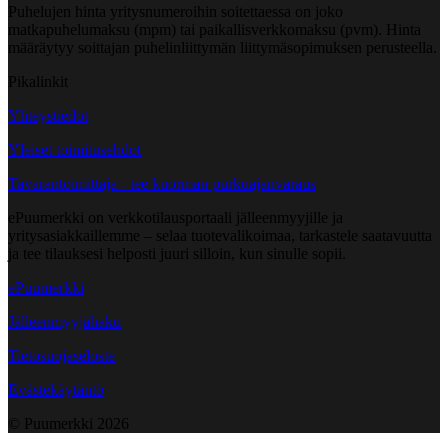
Puhelujen hinta yritysnumeroihin soitettaessa on joko
matkapuhelumaksu (mpm) tai paikallisverkkomaksu (pvm). Hinta
määräytyy soittajan puhelinliittymän liittymäsopimuksen perusteella.
Pikalinkit
Yhteystiedot
Yleiset toimitusehdot
Tavarantoimittaja - tee kuorman purkuajanvaraus
ePuumerkki on verkkotilausportaali jälleenmyyjille ja
yritysasiakkaillemme – selaa tuotevalikoimaa, tarkastele saatavuutta
ja tee tilauksesi helposti juuri silloin, kun sinulle sopii.
ePuumerkki
Jälleenmyyjähaku
Tietosuojaseloste
Evästekäytäntö
© Puumerkki
2026