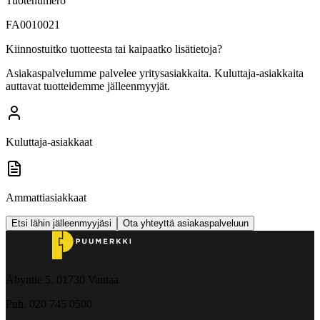
Tuotenumero
FA0010021
Kiinnostuitko tuotteesta tai kaipaatko lisätietoja?
Asiakaspalvelumme palvelee yritysasiakkaita. Kuluttaja-asiakkaita
auttavat tuotteidemme jälleenmyyjät.
Kuluttaja-asiakkaat
Ammattiasiakkaat
Etsi lähin jälleenmyyjäsi
Ota yhteyttä asiakaspalveluun
Åbyntie 5, 01730 Vantaa
Puh. 020 745 0500