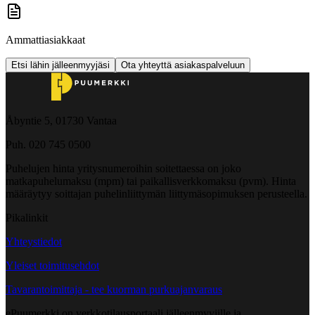
Ammattiasiakkaat
Etsi lähin jälleenmyyjäsi
Ota yhteyttä asiakaspalveluun
Åbyntie 5, 01730 Vantaa
Puh. 020 745 0500
Puhelujen hinta yritysnumeroihin soitettaessa on joko
matkapuhelumaksu (mpm) tai paikallisverkkomaksu (pvm). Hinta
määräytyy soittajan puhelinliittymän liittymäsopimuksen perusteella.
Pikalinkit
Yhteystiedot
Yleiset toimitusehdot
Tavarantoimittaja - tee kuorman purkuajanvaraus
ePuumerkki on verkkotilausportaali jälleenmyyjille ja