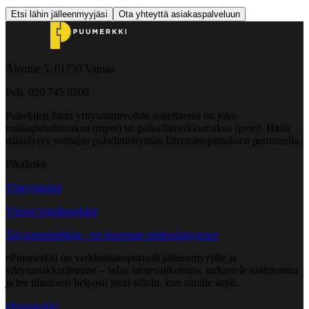
Etsi lähin jälleenmyyjäsi
Ota yhteyttä asiakaspalveluun
Åbyntie 5, 01730 Vantaa
Puh. 020 745 0500
Puhelujen hinta yritysnumeroihin soitettaessa on joko
matkapuhelumaksu (mpm) tai paikallisverkkomaksu (pvm). Hinta
määräytyy soittajan puhelinliittymän liittymäsopimuksen perusteella.
Pikalinkit
Yhteystiedot
Yleiset toimitusehdot
Tavarantoimittaja - tee kuorman purkuajanvaraus
ePuumerkki on verkkotilausportaali jälleenmyyjille ja
yritysasiakkaillemme – selaa tuotevalikoimaa, tarkastele saatavuutta
ja tee tilauksesi helposti juuri silloin, kun sinulle sopii.
ePuumerkki