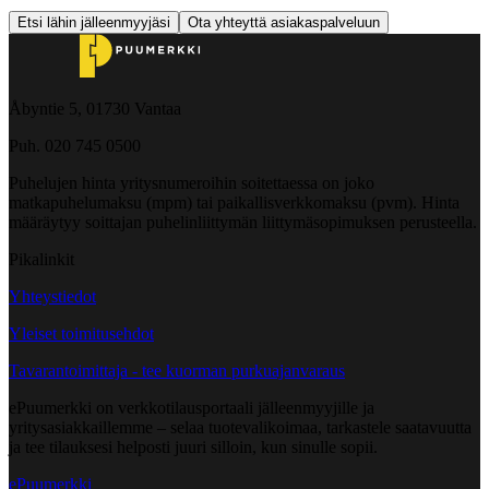
Etsi lähin jälleenmyyjäsi
Ota yhteyttä asiakaspalveluun
Åbyntie 5, 01730 Vantaa
Puh. 020 745 0500
Puhelujen hinta yritysnumeroihin soitettaessa on joko
matkapuhelumaksu (mpm) tai paikallisverkkomaksu (pvm). Hinta
määräytyy soittajan puhelinliittymän liittymäsopimuksen perusteella.
Pikalinkit
Yhteystiedot
Yleiset toimitusehdot
Tavarantoimittaja - tee kuorman purkuajanvaraus
ePuumerkki on verkkotilausportaali jälleenmyyjille ja
yritysasiakkaillemme – selaa tuotevalikoimaa, tarkastele saatavuutta
ja tee tilauksesi helposti juuri silloin, kun sinulle sopii.
ePuumerkki