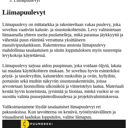
Liimapuulevyt
Liimapuulevyt
Liimapuulevy on mittatarkka ja rakenteeltaan vakaa puulevy, joka
soveltuu vaativiin kaluste- ja sisustuskohteisiin. Levy valmistetaan
liimaamalla yhteen useita puulamelleja, mikä parantaa jäykkyyttä ja
vähentää puun elämistä verrattuna yksittäiseen
massiivipuulankkuun. Rakenteensa ansiosta liimapuulevy
mahdollistaa tasalaatuisen ja siistin lopputuloksen myös suurempia
levykokoja käytettäessä.
Liimapuulevy tarjoaa aidon puupinnan, joka voidaan öljytä, lakata
tai maalata käyttökohteen mukaan. Se soveltuu hyvin esimerkiksi
pöytä- ja tasolevyihin, kalusteiden runkoihin ja oviin, hyllyihin,
portaisiin sekä muihin näkyviin sisustusrakenteisiin, joissa
arvostetaan luonnollista ulkonäköä ja viimeistelyn laatua. Materiaali
kestää hyvin koneistusta, jyrsintää ja hiontaa, minkä vuoksi se on
suosittu valinta puusepänteollisuudessa ja projektivalmistuksessa.
Valikoimastamme löydät tasalaatuiset liimapuulevyt eri
paksuuksissa. Kun tavoitteena on kestävä, työstöystävällinen ja
visuaalisesti laadukas lopputulos, valitse liimapuu.