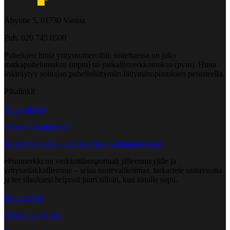
Åbyntie 5, 01730 Vantaa
Puh. 020 745 0500
Puhelujen hinta yritysnumeroihin soitettaessa on joko
matkapuhelumaksu (mpm) tai paikallisverkkomaksu (pvm). Hinta
määräytyy soittajan puhelinliittymän liittymäsopimuksen perusteella.
Pikalinkit
Yhteystiedot
Yleiset toimitusehdot
Tavarantoimittaja - tee kuorman purkuajanvaraus
ePuumerkki on verkkotilausportaali jälleenmyyjille ja
yritysasiakkaillemme – selaa tuotevalikoimaa, tarkastele saatavuutta
ja tee tilauksesi helposti juuri silloin, kun sinulle sopii.
ePuumerkki
Jälleenmyyjähaku