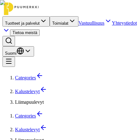
Vastuullisuus
Yhteystiedot
Tuotteet ja palvelut
Toimialat
Tietoa meistä
Suomi
Categories
Kalustelevyt
Liimapuulevyt
Categories
Kalustelevyt