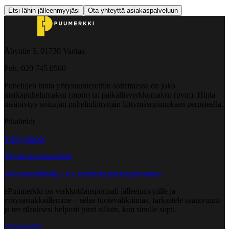
Etsi lähin jälleenmyyjäsi
Ota yhteyttä asiakaspalveluun
Åbyntie 5, 01730 Vantaa
Puh. 020 745 0500
Puhelujen hinta yritysnumeroihin soitettaessa on joko
matkapuhelumaksu (mpm) tai paikallisverkkomaksu (pvm). Hinta
määräytyy soittajan puhelinliittymän liittymäsopimuksen perusteella.
Pikalinkit
Yhteystiedot
Yleiset toimitusehdot
Tavarantoimittaja - tee kuorman purkuajanvaraus
ePuumerkki on verkkotilausportaali jälleenmyyjille ja
yritysasiakkaillemme – selaa tuotevalikoimaa, tarkastele saatavuutta
ja tee tilauksesi helposti juuri silloin, kun sinulle sopii.
ePuumerkki