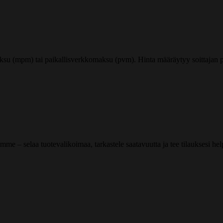
ksu (mpm) tai paikallisverkkomaksu (pvm). Hinta määräytyy soittajan pu
me – selaa tuotevalikoimaa, tarkastele saatavuutta ja tee tilauksesi helpos