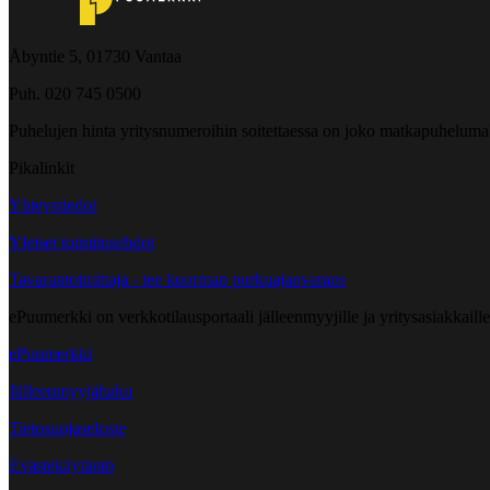
Åbyntie 5, 01730 Vantaa
Puh. 020 745 0500
Puhelujen hinta yritysnumeroihin soitettaessa on joko matkapuheluma
Pikalinkit
Yhteystiedot
Yleiset toimitusehdot
Tavarantoimittaja - tee kuorman purkuajanvaraus
ePuumerkki on verkkotilausportaali jälleenmyyjille ja yritysasiakkaillem
ePuumerkki
Jälleenmyyjähaku
Tietosuojaseloste
Evästekäytäntö