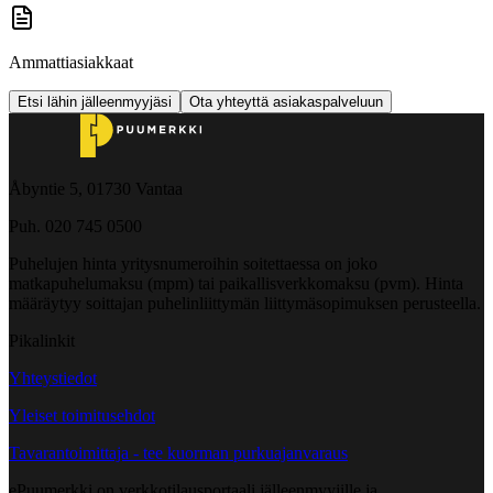
Ammattiasiakkaat
Etsi lähin jälleenmyyjäsi
Ota yhteyttä asiakaspalveluun
Åbyntie 5, 01730 Vantaa
Puh. 020 745 0500
Puhelujen hinta yritysnumeroihin soitettaessa on joko
matkapuhelumaksu (mpm) tai paikallisverkkomaksu (pvm). Hinta
määräytyy soittajan puhelinliittymän liittymäsopimuksen perusteella.
Pikalinkit
Yhteystiedot
Yleiset toimitusehdot
Tavarantoimittaja - tee kuorman purkuajanvaraus
ePuumerkki on verkkotilausportaali jälleenmyyjille ja