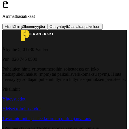
Ammattiasiakkaat
Etsi lähin jälleenmyyjäsi
Ota yhteyttä asiakaspalveluun
Åbyntie 5, 01730 Vantaa
Puh. 020 745 0500
Puhelujen hinta yritysnumeroihin soitettaessa on joko
matkapuhelumaksu (mpm) tai paikallisverkkomaksu (pvm). Hinta
määräytyy soittajan puhelinliittymän liittymäsopimuksen perusteella.
Pikalinkit
Yhteystiedot
Yleiset toimitusehdot
Tavarantoimittaja - tee kuorman purkuajanvaraus
ePuumerkki on verkkotilausportaali jälleenmyyjille ja