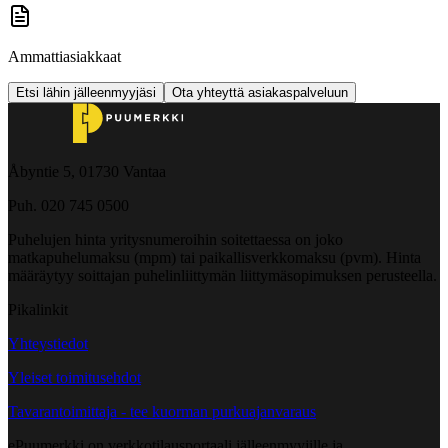
Ammattiasiakkaat
Etsi lähin jälleenmyyjäsi
Ota yhteyttä asiakaspalveluun
Åbyntie 5, 01730 Vantaa
Puh. 020 745 0500
Puhelujen hinta yritysnumeroihin soitettaessa on joko
matkapuhelumaksu (mpm) tai paikallisverkkomaksu (pvm). Hinta
määräytyy soittajan puhelinliittymän liittymäsopimuksen perusteella.
Pikalinkit
Yhteystiedot
Yleiset toimitusehdot
Tavarantoimittaja - tee kuorman purkuajanvaraus
ePuumerkki on verkkotilausportaali jälleenmyyjille ja