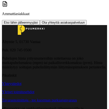
Ammattiasiakkaat
Etsi lähin jälleenmyyjäsi
Ota yhteyttä asiakaspalveluun
Åbyntie 5, 01730 Vantaa
Puh. 020 745 0500
Puhelujen hinta yritysnumeroihin soitettaessa on joko
matkapuhelumaksu (mpm) tai paikallisverkkomaksu (pvm). Hinta
määräytyy soittajan puhelinliittymän liittymäsopimuksen perusteella.
Pikalinkit
Yhteystiedot
Yleiset toimitusehdot
Tavarantoimittaja - tee kuorman purkuajanvaraus
ePuumerkki on verkkotilausportaali jälleenmyyjille ja