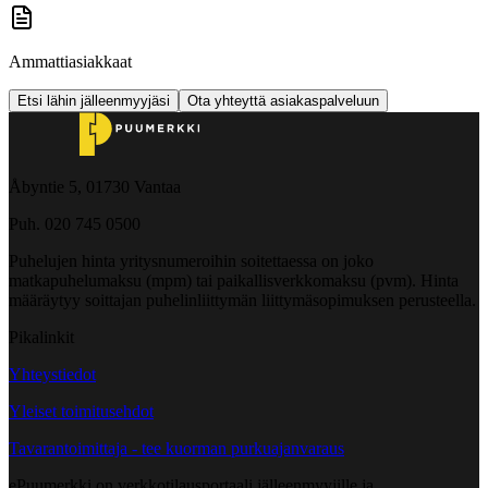
Ammattiasiakkaat
Etsi lähin jälleenmyyjäsi
Ota yhteyttä asiakaspalveluun
Åbyntie 5, 01730 Vantaa
Puh. 020 745 0500
Puhelujen hinta yritysnumeroihin soitettaessa on joko
matkapuhelumaksu (mpm) tai paikallisverkkomaksu (pvm). Hinta
määräytyy soittajan puhelinliittymän liittymäsopimuksen perusteella.
Pikalinkit
Yhteystiedot
Yleiset toimitusehdot
Tavarantoimittaja - tee kuorman purkuajanvaraus
ePuumerkki on verkkotilausportaali jälleenmyyjille ja