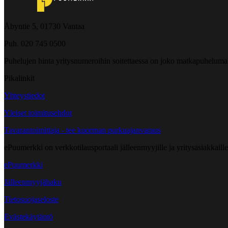
Åbyntie 5, 01730 Vantaa
Puh. 020 745 0500
Puhelujen hinta yritysnumeroihin soitettaessa on joko matkapuheluma
Pikalinkit
Yhteystiedot
Yleiset toimitusehdot
Tavarantoimittaja - tee kuorman purkuajanvaraus
ePuumerkki on verkkotilausportaali jälleenmyyjille ja yritysasiakkaillem
ePuumerkki
Jälleenmyyjähaku
Tietosuojaseloste
Evästekäytäntö