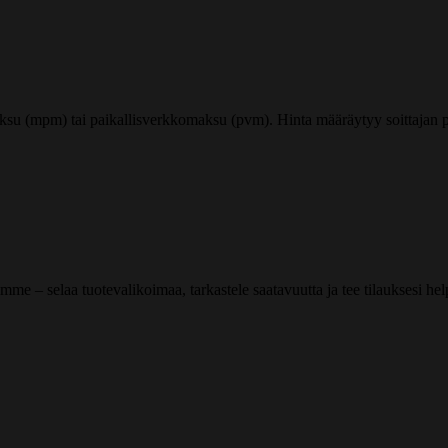
ksu (mpm) tai paikallisverkkomaksu (pvm). Hinta määräytyy soittajan pu
me – selaa tuotevalikoimaa, tarkastele saatavuutta ja tee tilauksesi helpos