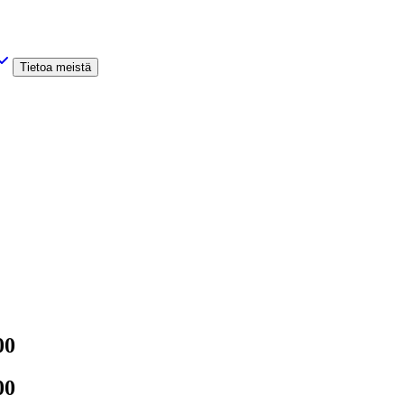
Tietoa meistä
00
00