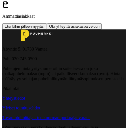
Ammattiasiakkaat
Etsi lähin jälleenmyyjäsi
Ota yhteyttä asiakaspalveluun
Åbyntie 5, 01730 Vantaa
Puh. 020 745 0500
Puhelujen hinta yritysnumeroihin soitettaessa on joko
matkapuhelumaksu (mpm) tai paikallisverkkomaksu (pvm). Hinta
määräytyy soittajan puhelinliittymän liittymäsopimuksen perusteella.
Pikalinkit
Yhteystiedot
Yleiset toimitusehdot
Tavarantoimittaja - tee kuorman purkuajanvaraus
ePuumerkki on verkkotilausportaali jälleenmyyjille ja