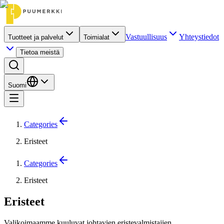
Vastuullisuus
Yhteystiedot
Tuotteet ja palvelut
Toimialat
Tietoa meistä
Suomi
Categories
Eristeet
Categories
Eristeet
Eristeet
Valikoimaamme kuuluvat johtavien eristevalmistajien