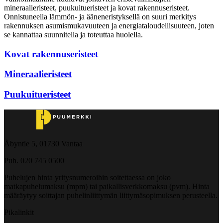
mineraalieristeet, puukuitueristeet ja kovat rakennuseristeet.
Onnistuneella lämmön- ja ääneneristyksellä on suuri merkitys
rakennuksen asumismukavuuteen ja energiataloudellisuuteen, joten
se kannattaa suunnitella ja toteuttaa huolella.
Kovat rakennuseristeet
Mineraalieristeet
Puukuitueristeet
Åbyntie 5, 01730 Vantaa
Puh. 020 745 0500
Puhelujen hinta yritysnumeroihin soitettaessa on joko
matkapuhelumaksu (mpm) tai paikallisverkkomaksu (pvm). Hinta
määräytyy soittajan puhelinliittymän liittymäsopimuksen perusteella.
Pikalinkit