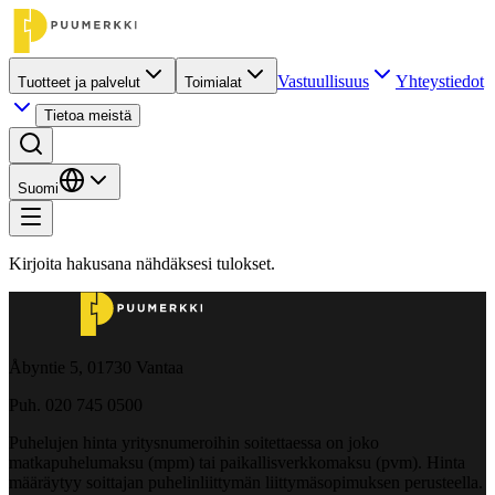
Vastuullisuus
Yhteystiedot
Tuotteet ja palvelut
Toimialat
Tietoa meistä
Suomi
Kirjoita hakusana nähdäksesi tulokset.
Åbyntie 5, 01730 Vantaa
Puh. 020 745 0500
Puhelujen hinta yritysnumeroihin soitettaessa on joko
matkapuhelumaksu (mpm) tai paikallisverkkomaksu (pvm). Hinta
määräytyy soittajan puhelinliittymän liittymäsopimuksen perusteella.