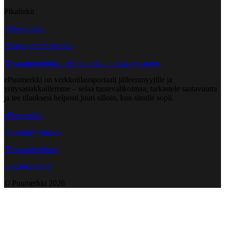
Pikalinkit
Yhteystiedot
Yleiset toimitusehdot
Tavarantoimittaja - tee kuorman purkuajanvaraus
ePuumerkki on verkkotilausportaali jälleenmyyjille ja
yritysasiakkaillemme – selaa tuotevalikoimaa, tarkastele saatavuutta
ja tee tilauksesi helposti juuri silloin, kun sinulle sopii.
ePuumerkki
Jälleenmyyjähaku
Tietosuojaseloste
Evästekäytäntö
© Puumerkki
2026