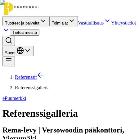
Vastuullisuus
Yhteystiedot
Tuotteet ja palvelut
Toimialat
Tietoa meistä
Suomi
Referenssit
Referenssigalleria
ePuumerkki
Referenssigalleria
Rema-levy | Versowoodin pääkonttori,
Vierumäki