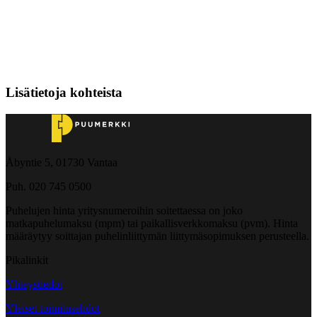
Lisätietoja kohteista
Åbyntie 5, 01730 Vantaa
Puh. 020 745 0500
Puhelujen hinta yritysnumeroihin soitettaessa on joko
matkapuhelumaksu (mpm) tai paikallisverkkomaksu (pvm). Hinta
määräytyy soittajan puhelinliittymän liittymäsopimuksen perusteella.
Pikalinkit
Yhteystiedot
Yleiset toimitusehdot