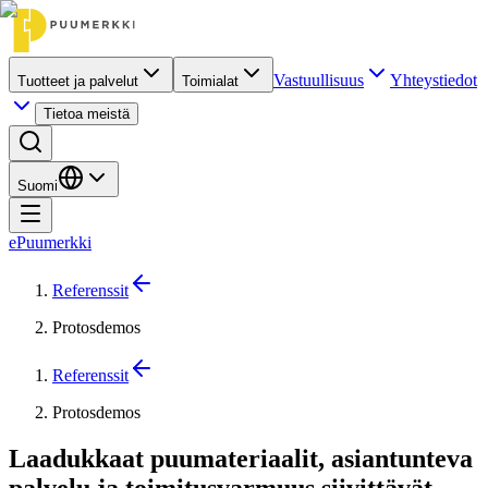
Vastuullisuus
Yhteystiedot
Tuotteet ja palvelut
Toimialat
Tietoa meistä
Suomi
ePuumerkki
Referenssit
Protosdemos
Referenssit
Protosdemos
Laadukkaat puumateriaalit, asiantunteva
palvelu ja toimitusvarmuus siivittävät