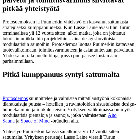
pitkää yhteistyötä
Protosdemoksen ja Puumerkin yhteistyö on kasvanut sattumasta
strategiseksi kumppanuudeksi. Kun Lasse Laine avasi tilin Turun
terminaalissa yli 12 vuotta sitten, alkoi matka, joka on johtanut
lukuisiin uniikkeihin projekteihin – aina design-huviloista
modulaarisiin saunoihin. Protosdemos luottaa Puumerkin kattavaan
tuotevalikoimaan, toimitusvarmuuteen ja asiantuntevaan palveluun.
Yhdessä on rakennettu tiloja, joissa puu pääsee loistamaan
parhaimmillaan.
Pitkä kumppanuus syntyi sattumalta
Protosdemos
suunnittelee ja valmistaa mittatilaustyönä kokonaisia
tilaratkaisuja puusta – hotellien ja ravintoloiden sisustuksista design-
huonekaluihin ja irtokalusteisiin. Yrityksen valikoimassa on myös
modulaarisia pientaloja ja saunoja, jotka valmistetaan
Aito
Sauna
ja
Space of Mind
-brändien alla.
Yhteistyö Puumerkin kanssa sai alkunsa yli 12 vuotta sitten
sattumalta. Yrityksen perustaja Lasse Laine vieraili Turun