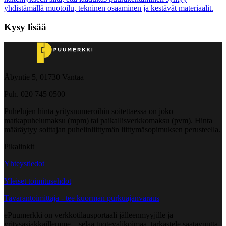
yhdistämällä muotoilu, tekninen osaaminen ja kestävät materiaalit.
Kysy lisää
Åbyntie 5, 01730 Vantaa
Puh. 020 745 0500
Puhelujen hinta yritysnumeroihin soitettaessa on joko
matkapuhelumaksu (mpm) tai paikallisverkkomaksu (pvm). Hinta
määräytyy soittajan puhelinliittymän liittymäsopimuksen perusteella.
Pikalinkit
Yhteystiedot
Yleiset toimitusehdot
Tavarantoimittaja - tee kuorman purkuajanvaraus
ePuumerkki on verkkotilausportaali jälleenmyyjille ja
yritysasiakkaillemme – selaa tuotevalikoimaa, tarkastele saatavuutta