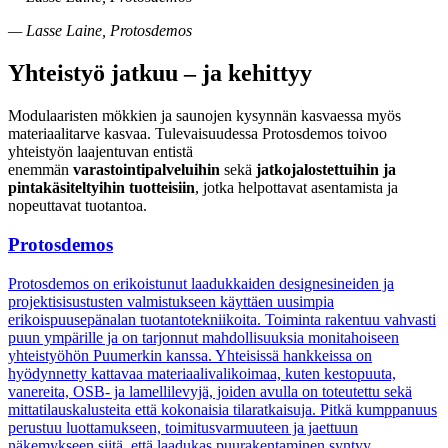
—
Lasse Laine, Protosdemos
Yhteistyö jatkuu – ja kehittyy
Modulaaristen mökkien ja saunojen kysynnän kasvaessa myös
materiaalitarve kasvaa. Tulevaisuudessa Protosdemos toivoo
yhteistyön laajentuvan entistä
enemmän
varastointipalveluihin
sekä
jatkojalostettuihin ja
pintakäsiteltyihin tuotteisiin
, jotka helpottavat asentamista ja
nopeuttavat tuotantoa.
Protosdemos
Protosdemos on erikoistunut laadukkaiden designesineiden ja
projektisisustusten valmistukseen käyttäen uusimpia
erikoispuusepänalan tuotantotekniikoita. Toiminta rakentuu vahvasti
puun ympärille ja on tarjonnut mahdollisuuksia monitahoiseen
yhteistyöhön Puumerkin kanssa. Yhteisissä hankkeissa on
hyödynnetty kattavaa materiaalivalikoimaa, kuten kestopuuta,
vanereita, OSB- ja lamellilevyjä, joiden avulla on toteutettu sekä
mittatilauskalusteita että kokonaisia tilaratkaisuja. Pitkä kumppanuus
perustuu luottamukseen, toimitusvarmuuteen ja jaettuun
näkemykseen siitä, että laadukas puurakentaminen syntyy