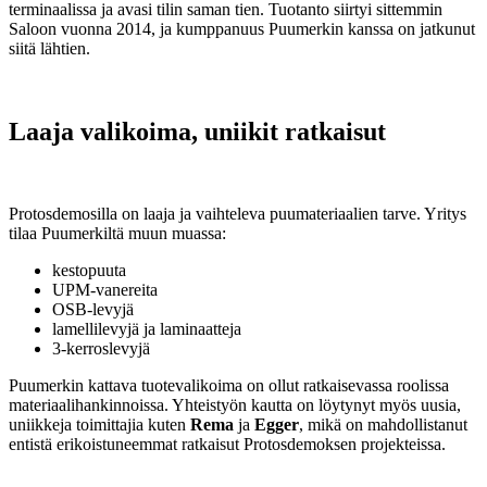
terminaalissa ja avasi tilin saman tien. Tuotanto siirtyi sittemmin
Saloon vuonna 2014, ja kumppanuus Puumerkin kanssa on jatkunut
siitä lähtien.
Laaja valikoima, uniikit ratkaisut
Protosdemosilla on laaja ja vaihteleva puumateriaalien tarve. Yritys
tilaa Puumerkiltä muun muassa:
kestopuuta
UPM-vanereita
OSB-levyjä
lamellilevyjä ja laminaatteja
3-kerroslevyjä
Puumerkin kattava tuotevalikoima on ollut ratkaisevassa roolissa
materiaalihankinnoissa. Yhteistyön kautta on löytynyt myös uusia,
uniikkeja toimittajia kuten
Rema
ja
Egger
, mikä on mahdollistanut
entistä erikoistuneemmat ratkaisut Protosdemoksen projekteissa.