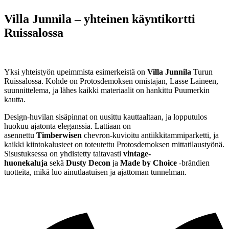
Villa Junnila – yhteinen käyntikortti
Ruissalossa
Yksi yhteistyön upeimmista esimerkeistä on
Villa Junnila
Turun
Ruissalossa. Kohde on Protosdemoksen omistajan, Lasse Laineen,
suunnittelema, ja lähes kaikki materiaalit on hankittu Puumerkin
kautta.
Design-huvilan sisäpinnat on uusittu kauttaaltaan, ja lopputulos
huokuu ajatonta eleganssia. Lattiaan on
asennettu
Timberwisen
chevron-kuvioitu antiikkitammiparketti, ja
kaikki kiintokalusteet on toteutettu Protosdemoksen mittatilaustyönä.
Sisustuksessa on yhdistetty taitavasti
vintage-
huonekaluja
sekä
Dusty Decon
ja
Made by Choice
-brändien
tuotteita, mikä luo ainutlaatuisen ja ajattoman tunnelman.