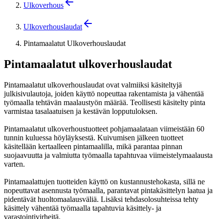
Ulkoverhous
Ulkoverhouslaudat
Pintamaalatut Ulkoverhouslaudat
Pintamaalatut ulkoverhouslaudat
Pintamaalatut ulkoverhouslaudat ovat valmiiksi käsiteltyjä
julkisivulautoja, joiden käyttö nopeuttaa rakentamista ja vähentää
työmaalla tehtävän maalaustyön määrää. Teollisesti käsitelty pinta
varmistaa tasalaatuisen ja kestävän lopputuloksen.
Pintamaalatut ulkoverhoustuotteet pohjamaalataan viimeistään 60
tunnin kuluessa höyläyksestä. Kuivumisen jälkeen tuotteet
käsitellään kertaalleen pintamaalilla, mikä parantaa pinnan
suojaavuutta ja valmiutta työmaalla tapahtuvaa viimeistelymaalausta
varten.
Pintamaalattujen tuotteiden käyttö on kustannustehokasta, sillä ne
nopeuttavat asennusta työmaalla, parantavat pintakäsittelyn laatua ja
pidentävät huoltomaalausväliä. Lisäksi tehdasolosuhteissa tehty
käsittely vähentää työmaalla tapahtuvia käsittely- ja
varastointivirheitä.