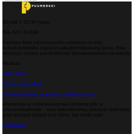
Åbyntie 5, 01730 Vantaa
Puh. 020 745 0500
Puhelujen hinta yritysnumeroihin soitettaessa on joko
matkapuhelumaksu (mpm) tai paikallisverkkomaksu (pvm). Hinta
määräytyy soittajan puhelinliittymän liittymäsopimuksen perusteella.
Pikalinkit
Yhteystiedot
Yleiset toimitusehdot
Tavarantoimittaja - tee kuorman purkuajanvaraus
ePuumerkki on verkkotilausportaali jälleenmyyjille ja
yritysasiakkaillemme – selaa tuotevalikoimaa, tarkastele saatavuutta
ja tee tilauksesi helposti juuri silloin, kun sinulle sopii.
ePuumerkki