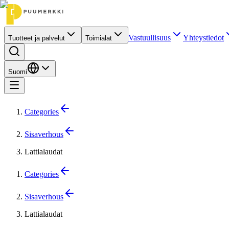
Vastuullisuus
Yhteystiedot
Tuotteet ja palvelut
Toimialat
Suomi
Categories
Sisaverhous
Lattialaudat
Categories
Sisaverhous
Lattialaudat