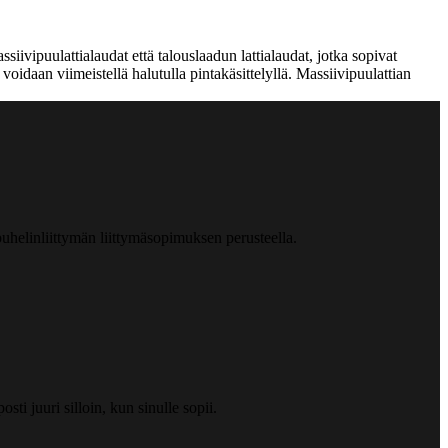
iivipuulattialaudat että talouslaadun lattialaudat, jotka sopivat
 voidaan viimeistellä halutulla pintakäsittelyllä. Massiivipuulattian
helinliittymän liittymäsopimuksen perusteella.
ti juuri silloin, kun sinulle sopii.