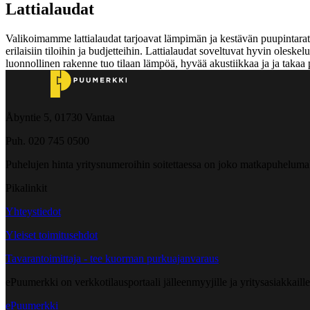
Lattialaudat
Valikoimamme lattialaudat tarjoavat lämpimän ja kestävän puupintaratkai
erilaisiin tiloihin ja budjetteihin. Lattialaudat soveltuvat hyvin oleske
luonnollinen rakenne tuo tilaan lämpöä, hyvää akustiikkaa ja ja takaa 
Åbyntie 5, 01730 Vantaa
Puh. 020 745 0500
Puhelujen hinta yritysnumeroihin soitettaessa on joko matkapuheluma
Pikalinkit
Yhteystiedot
Yleiset toimitusehdot
Tavarantoimittaja - tee kuorman purkuajanvaraus
ePuumerkki on verkkotilausportaali jälleenmyyjille ja yritysasiakkaillem
ePuumerkki