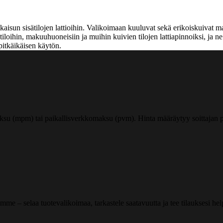
sun sisätilojen lattioihin. Valikoimaan kuuluvat sekä erikoiskuivat mass
lutiloihin, makuuhuoneisiin ja muihin kuivien tilojen lattiapinnoiksi, ja ne
pitkäikäisen käytön.
ksu (mpm) tai paikallisverkkomaksu (pvm). Hinta määräytyy soittajan pu
me – selaa tuotevalikoimaa, tarkastele saatavuutta ja tee tilauksesi helpos