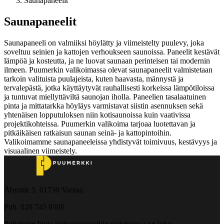
Saunapaneelit
Saunapaneelit
Saunapaneeli on valmiiksi höylätty ja viimeistelty puulevy, joka
soveltuu seinien ja kattojen verhoukseen saunoissa. Paneelit kestävät
lämpöä ja kosteutta, ja ne luovat saunaan perinteisen tai modernin
ilmeen. Puumerkin valikoimassa olevat saunapaneelit valmistetaan
tarkoin valituista puulajeista, kuten haavasta, männystä ja
tervalepästä, jotka käyttäytyvät rauhallisesti korkeissa lämpötiloissa
ja tuntuvat miellyttäviltä saunojan iholla. Paneelien tasalaatuinen
pinta ja mittatarkka höyläys varmistavat siistin asennuksen sekä
yhtenäisen lopputuloksen niin kotisaunoissa kuin vaativissa
projektikohteissa. Puumerkin valikoima tarjoaa luotettavan ja
pitkäikäisen ratkaisun saunan seinä‑ ja kattopintoihin.
Valikoimamme saunapaneeleissa yhdistyvät toimivuus, kestävyys ja
visuaalinen viimeistely.
Åbyntie 5, 01730 Vantaa
Puh. 020 745 0500
Puhelujen hinta yritysnumeroihin soitettaessa on joko