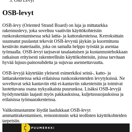
Osb Levyt
OSB-levyt
OSB-levy (Oriented Strand Board) on luja ja mittatarkka
rakennuslevy, joka soveltuu vaativiin käyttökohteisiin
runkorakentamisessa sekä lattia- ja kattorakenteissa. Kerroksittain
suunnatut puulastut tekevät OSB-levystä jäykän ja kuormitusta
kestävän materiaalin, joka on samalla helppo työstää ja asentaa
työmaalla. OSB-levyt tarjoavat tasalaatuisen ja kustannustehokkaan
ratkaisun erityisesti rakenteellisiin käyttökohteisiin, joissa tarvitaan
hyvää lujuus-painosuhdetta ja sujuvaa asennettavuutta.
OSB-levyjä käytetään yleisesti esimerkiksi seinä-, katto- ja
lattiarakenteissa sekä erilaisissa runkorakenteiden levytyksissä. Ne
soveltuvat sekä kantaviin että ei-kantaviin rakenteisiin ja toimivat
luotettavana osana nykyaikaista puurunkoa. Lisäksi OSB-levyjä
hyödynnetään laajasti myös pakkauksissa, kuljetussuojauksissa ja
erilaisissa työmaarakenteissa.
Valikoimastamme löydät laadukkaat OSB-levyt
ammattirakentamisen, remontoinnin sekä teollisten käyttökohteiden
tarpeisiin.