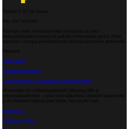
Åbyntie 5, 01730 Vantaa
Puh. 020 745 0500
Puhelujen hinta yritysnumeroihin soitettaessa on joko
matkapuhelumaksu (mpm) tai paikallisverkkomaksu (pvm). Hinta
määräytyy soittajan puhelinliittymän liittymäsopimuksen perusteella.
Pikalinkit
Yhteystiedot
Yleiset toimitusehdot
Tavarantoimittaja - tee kuorman purkuajanvaraus
ePuumerkki on verkkotilausportaali jälleenmyyjille ja
yritysasiakkaillemme – selaa tuotevalikoimaa, tarkastele saatavuutta
ja tee tilauksesi helposti juuri silloin, kun sinulle sopii.
ePuumerkki
Jälleenmyyjähaku