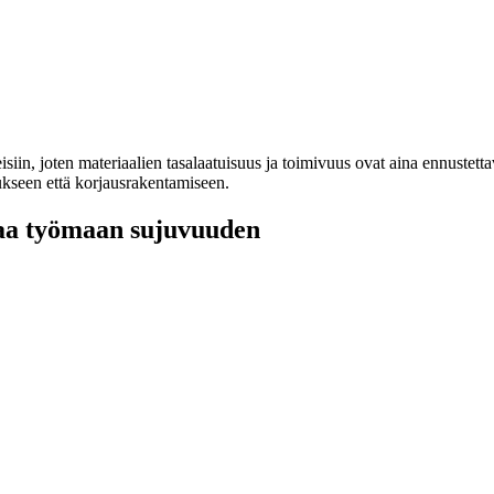
iin, joten materiaalien tasalaatuisuus ja toimivuus ovat aina ennustetta
ukseen että korjausrakentamiseen.
taa työmaan sujuvuuden