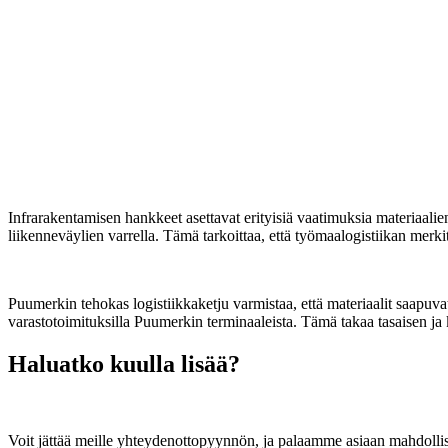
Infrarakentamisen hankkeet asettavat erityisiä vaatimuksia materiaalien
liikenneväylien varrella. Tämä tarkoittaa, että työmaalogistiikan merki
Puumerkin tehokas logistiikkaketju varmistaa, että materiaalit saapuv
varastotoimituksilla Puumerkin terminaaleista. Tämä takaa tasaisen ja
Haluatko kuulla lisää?
Voit jättää meille yhteydenottopyynnön, ja palaamme asiaan mahdoll