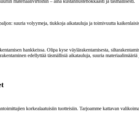
uuriin materiaalivirtoihin – aina kustannustehokkaasti ja täsmällisesti.
 paljon: suuria volyymeja, tiukkoja aikatauluja ja toimivuutta kaikenlai
kentamisen hankkeissa. Olipa kyse väylärakentamisesta, siltarakentamis
rakentaminen edellyttää täsmällisiä aikatauluja, suuria materiaalimääriä
et
oimittajien korkealaatuisiin tuotteisiin. Tarjoamme kattavan valikoiman