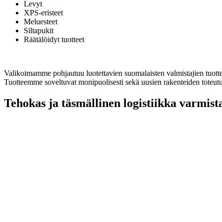
Levyt
XPS-eristeet
Meluesteet
Siltapukit
Räätälöidyt tuotteet
Valikoimamme pohjautuu luotettavien suomalaisten valmistajien tuotteis
Tuotteemme soveltuvat monipuolisesti sekä uusien rakenteiden toteut
Tehokas ja täsmällinen logistiikka varmis