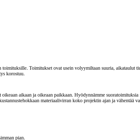
 toimituksille. Toimitukset ovat usein volyymiltaan suuria, aikataulut ti
tys korostuu.
at oikeaan aikaan ja oikeaan paikkaan. Hyödynnämme suoratoimituksia su
 kustannustehokkaan materiaalivirran koko projektin ajan ja vähentää var
isimman pian.