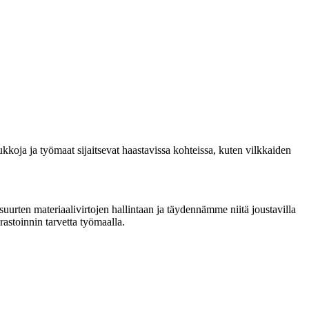
ukkoja ja työmaat sijaitsevat haastavissa kohteissa, kuten vilkkaiden
urten materiaalivirtojen hallintaan ja täydennämme niitä joustavilla
astoinnin tarvetta työmaalla.