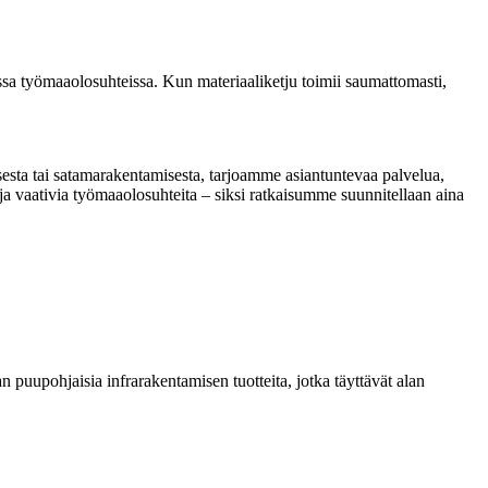
sissa työmaaolosuhteissa. Kun materiaaliketju toimii saumattomasti,
esta tai satamarakentamisesta, tarjoamme asiantuntevaa palvelua,
 ja vaativia työmaaolosuhteita – siksi ratkaisumme suunnitellaan aina
 puupohjaisia infrarakentamisen tuotteita, jotka täyttävät alan