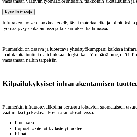
vastaamaan vaativiin työmaaolosuhteisiin, tiukkoihin aikatauluihin ja s
Kysy lisätietoja
Infrarakentamisen hankkeet edellyttävät materiaaleilta ja toimituksilta
työmaa pysyy aikataulussa ja kustannukset hallinnassa.
Puumerkki on osaava ja luotettava yhteistyökumppani kaikissa infrara
laadukkaita tuotteita ja tehokkaan logistiikan. Ymmärrämme, että infra
vastaamaan näihin tarpeisiin.
Kilpailukykyiset infrarakentamisen tuotte
Puumerkin infratuotevalikoima perustuu johtavien suomalaisten tavarant
vaatimukset ja kestävät kovissakin olosuhteissa:
Puutavara
Lujuusluokitellut kyllästetyt tuotteet
Rimat