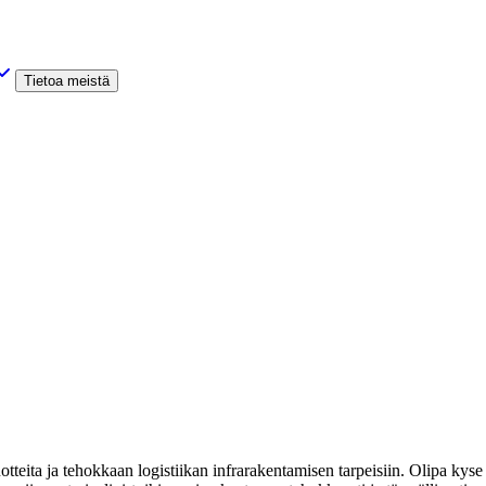
Tietoa meistä
tteita ja tehokkaan logistiikan infrarakentamisen tarpeisiin. Olipa kyse