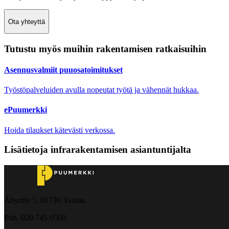
Ota yhteyttä
Tutustu myös muihin rakentamisen ratkaisuihin
Asennusvalmiit puuosatoimitukset
Työstöpalveluiden avulla nopeutat työtä ja vähennät hukkaa.
ePuumerkki
Hoida tilaukset kätevästi verkossa.
Lisätietoja infrarakentamisen asiantuntijalta
Åbyntie 5, 01730 Vantaa
Puh. 020 745 0500