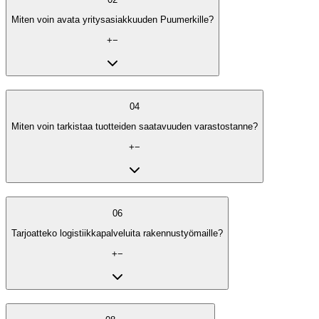
Miten voin avata yritysasiakkuuden Puumerkille?
+
−
04
Miten voin tarkistaa tuotteiden saatavuuden varastostanne?
+
−
06
Tarjoatteko logistiikkapalveluita rakennustyömaille?
+
−