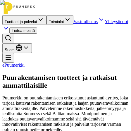
Vastuullisuus
Yhteystiedot
Tuotteet ja palvelut
Toimialat
Tietoa meistä
Suomi
ePuumerkki
Puurakentamisen tuotteet ja ratkaisut
ammattilaisille
Puumerkki on puurakentamiseen erikoistunut asiantuntijayritys, joka
tarjoaa kattavat rakentamisen ratkaisut ja laajan puutavaravalikoiman
ammattirakentajille. Palvelemme rakennusliikkeitä, jälleenmyyjiä ja
teollisuutta Suomessa sekä Baltian maissa. Monipuolinen ja
laadukas puutavaravalikoimamme sekä sitä täydentävät
innovatiiviset rakentamisen ratkaisut ja palvelut tarjoavat varman
pohjan onnistuneille projekteille.