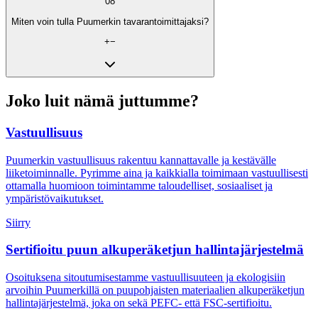
08
Miten voin tulla Puumerkin tavarantoimittajaksi?
+
−
Joko luit nämä juttumme?
Vastuullisuus
Puumerkin vastuullisuus rakentuu kannattavalle ja kestävälle
liiketoiminnalle. Pyrimme aina ja kaikkialla toimimaan vastuullisesti
ottamalla huomioon toimintamme taloudelliset, sosiaaliset ja
ympäristövaikutukset.
Siirry
Sertifioitu puun alkuperäketjun hallintajärjestelmä
Osoituksena sitoutumisestamme vastuullisuuteen ja ekologisiin
arvoihin Puumerkillä on puupohjaisten materiaalien alkuperäketjun
hallintajärjestelmä, joka on sekä PEFC- että FSC-sertifioitu.