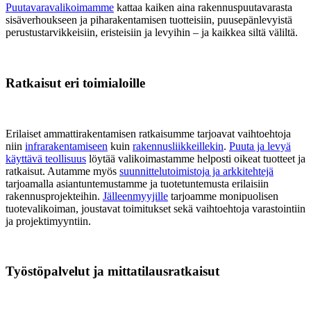
Puutavaravalikoimamme
kattaa kaiken aina rakennuspuutavarasta
sisäverhoukseen ja piharakentamisen tuotteisiin, puusepänlevyistä
perustustarvikkeisiin, eristeisiin ja levyihin – ja kaikkea siltä väliltä.
Ratkaisut eri toimialoille
Erilaiset ammattirakentamisen ratkaisumme tarjoavat vaihtoehtoja
niin
infrarakentamiseen
kuin
rakennusliikkeillekin
.
Puuta ja levyä
käyttävä teollisuus
löytää valikoimastamme helposti oikeat tuotteet ja
ratkaisut. Autamme myös
suunnittelutoimistoja ja arkkitehtejä
tarjoamalla asiantuntemustamme ja tuotetuntemusta erilaisiin
rakennusprojekteihin.
Jälleenmyyjille
tarjoamme monipuolisen
tuotevalikoiman, joustavat toimitukset sekä vaihtoehtoja varastointiin
ja projektimyyntiin.
Työstöpalvelut ja mittatilausratkaisut