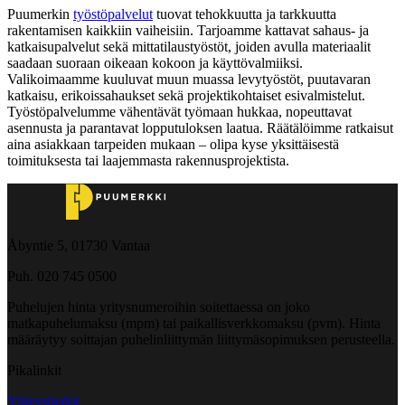
Puumerkin
työstöpalvelut
tuovat tehokkuutta ja tarkkuutta
rakentamisen kaikkiin vaiheisiin. Tarjoamme kattavat sahaus- ja
katkaisupalvelut sekä mittatilaustyöstöt, joiden avulla materiaalit
saadaan suoraan oikeaan kokoon ja käyttövalmiiksi.
Valikoimaamme kuuluvat muun muassa levytyöstöt, puutavaran
katkaisu, erikoissahaukset sekä projektikohtaiset esivalmistelut.
Työstöpalvelumme vähentävät työmaan hukkaa, nopeuttavat
asennusta ja parantavat lopputuloksen laatua. Räätälöimme ratkaisut
aina asiakkaan tarpeiden mukaan – olipa kyse yksittäisestä
toimituksesta tai laajemmasta rakennusprojektista.
Åbyntie 5, 01730 Vantaa
Puh. 020 745 0500
Puhelujen hinta yritysnumeroihin soitettaessa on joko
matkapuhelumaksu (mpm) tai paikallisverkkomaksu (pvm). Hinta
määräytyy soittajan puhelinliittymän liittymäsopimuksen perusteella.
Pikalinkit
Yhteystiedot