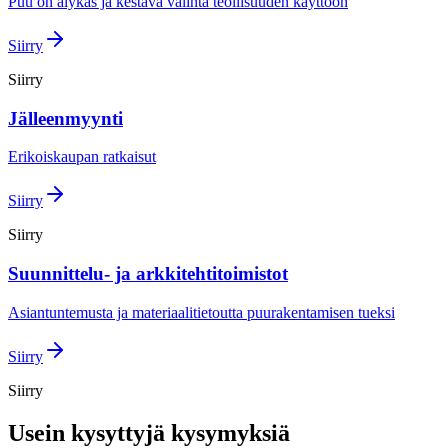
Puu on älykäs ja kestävä valinta teollisuuden käyttöön
Siirry
Siirry
Jälleenmyynti
Erikoiskaupan ratkaisut
Siirry
Siirry
Suunnittelu- ja arkkitehtitoimistot
Asiantuntemusta ja materiaalitietoutta puurakentamisen tueksi
Siirry
Siirry
Usein kysyttyjä kysymyksiä