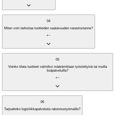
04
Miten voin tarkistaa tuotteiden saatavuuden varastostanne?
+
−
05
Voinko tilata tuotteet valmiiksi määrämittaan työstettyinä tai muilla
lisäpalveluilla?
+
−
06
Tarjoatteko logistiikkapalveluita rakennustyömaille?