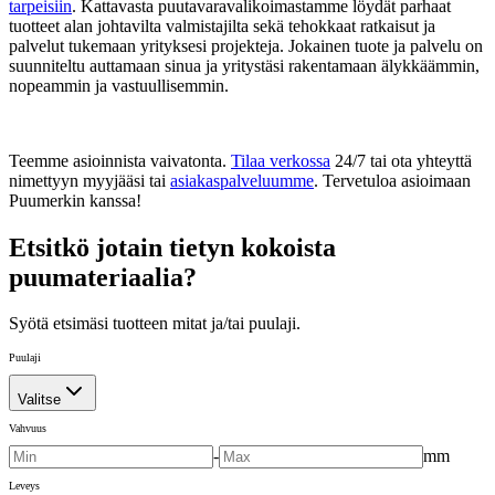
tarpeisiin
. Kattavasta puutavaravalikoimastamme löydät parhaat
tuotteet alan johtavilta valmistajilta sekä tehokkaat ratkaisut ja
palvelut tukemaan yrityksesi projekteja. Jokainen tuote ja palvelu on
suunniteltu auttamaan sinua ja yritystäsi rakentamaan älykkäämmin,
nopeammin ja vastuullisemmin.
Teemme asioinnista vaivatonta.
Tilaa verkossa
24/7 tai ota yhteyttä
nimettyyn myyjääsi tai
asiakaspalveluumme
. Tervetuloa asioimaan
Puumerkin kanssa!
Etsitkö jotain tietyn kokoista
puumateriaalia?
Syötä etsimäsi tuotteen mitat ja/tai puulaji.
Puulaji
Valitse
Vahvuus
-
mm
Leveys