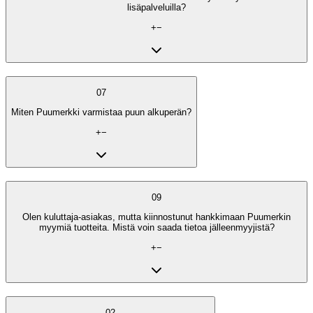
lisäpalveluilla?
+
−
07
Miten Puumerkki varmistaa puun alkuperän?
+
−
09
Olen kuluttaja-asiakas, mutta kiinnostunut hankkimaan Puumerkin
myymiä tuotteita. Mistä voin saada tietoa jälleenmyyjistä?
+
−
02