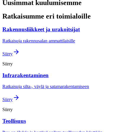
Uusimmat kuulumisemme
Ratkaisumme eri toimialoille
Rakennusliikkeet ja urakoitsijat
Ratkaisuja rakennusalan ammattilaisille
Siirry
Siirry
Infrarakentaminen
Ratkaisuja silta-, väylä ja satamarakentamiseen
Siirry
Siirry
Teollisuus