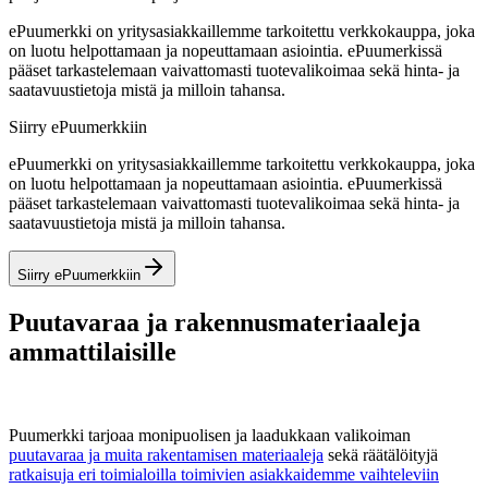
ePuumerkki on yritysasiakkaillemme tarkoitettu verkkokauppa, joka
on luotu helpottamaan ja nopeuttamaan asiointia. ePuumerkissä
pääset tarkastelemaan vaivattomasti tuotevalikoimaa sekä hinta- ja
saatavuustietoja mistä ja milloin tahansa.
Siirry ePuumerkkiin
ePuumerkki on yritysasiakkaillemme tarkoitettu verkkokauppa, joka
on luotu helpottamaan ja nopeuttamaan asiointia. ePuumerkissä
pääset tarkastelemaan vaivattomasti tuotevalikoimaa sekä hinta- ja
saatavuustietoja mistä ja milloin tahansa.
Siirry ePuumerkkiin
Puutavaraa ja rakennusmateriaaleja
ammattilaisille
Puumerkki tarjoaa monipuolisen ja laadukkaan valikoiman
puutavaraa ja muita rakentamisen materiaaleja
sekä räätälöityjä
ratkaisuja eri toimialoilla toimivien asiakkaidemme vaihteleviin