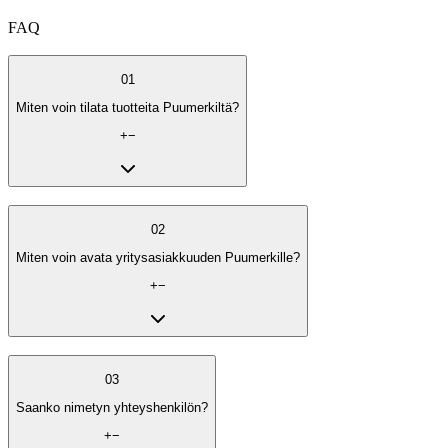
FAQ
01
Miten voin tilata tuotteita Puumerkiltä?
+
−
02
Miten voin avata yritysasiakkuuden Puumerkille?
+
−
03
Saanko nimetyn yhteyshenkilön?
+
−