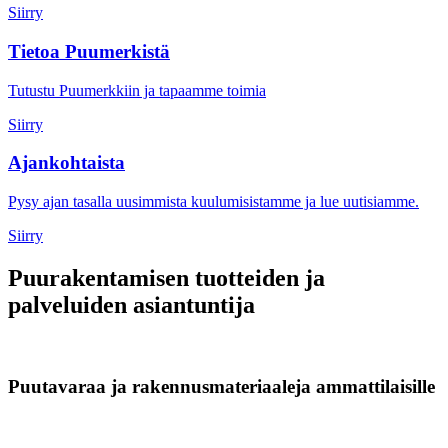
Siirry
Tietoa Puumerkistä
Tutustu Puumerkkiin ja tapaamme toimia
Siirry
Ajankohtaista
Pysy ajan tasalla uusimmista kuulumisistamme ja lue uutisiamme.
Siirry
Puurakentamisen tuotteiden ja
palveluiden asiantuntija
Puutavaraa ja rakennusmateriaaleja ammattilaisille