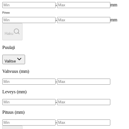
-
mm
Pituus
-
mm
Haku
Puulaji
Valitse
Vahvuus
(
mm
)
-
Leveys
(
mm
)
-
Pituus
(
mm
)
-