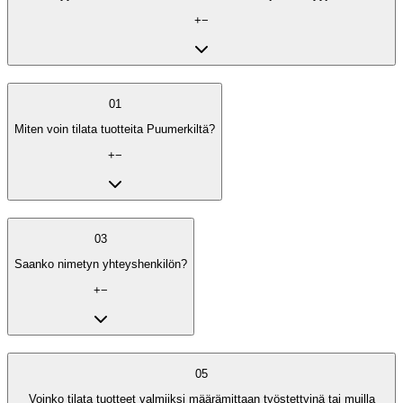
+
−
01
Miten voin tilata tuotteita Puumerkiltä?
+
−
03
Saanko nimetyn yhteyshenkilön?
+
−
05
Voinko tilata tuotteet valmiiksi määrämittaan työstettyinä tai muilla