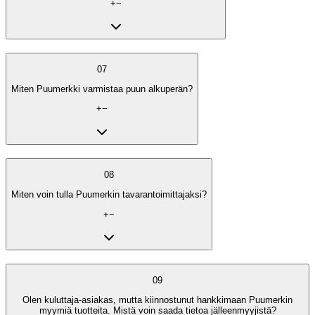
+
−
07
Miten Puumerkki varmistaa puun alkuperän?
+
−
08
Miten voin tulla Puumerkin tavarantoimittajaksi?
+
−
09
Olen kuluttaja-asiakas, mutta kiinnostunut hankkimaan Puumerkin
myymiä tuotteita. Mistä voin saada tietoa jälleenmyyjistä?