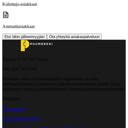
Kuluttaja-asiakkaat
Ammattiasiakkaat
Etsi lähin jälleenmyyjäsi
Ota yhteyttä asiakaspalveluun
Åbyntie 5, 01730 Vantaa
Puh. 020 745 0500
Puhelujen hinta yritysnumeroihin soitettaessa on joko
matkapuhelumaksu (mpm) tai paikallisverkkomaksu (pvm). Hinta
määräytyy soittajan puhelinliittymän liittymäsopimuksen perusteella.
Pikalinkit
Yhteystiedot
Yleiset toimitusehdot
Tavarantoimittaja - tee kuorman purkuajanvaraus