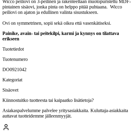
Wicco peiliovi on 3-peilinen ja rakenteeltaan muotopuristettu MDF-
pintainen sisäovi, jonka pinta on helppo pitää puhtaana. Wicco
peiliovi on ajaton ja edullinen valinta sisustukseen.
Ovi on symmetrinen, sopii sekä oikea että vasenkätiseksi.
Painike, avain- tai peitekilpi, karmi ja kynnys on tilattava
erikseen
Tuotetiedot
Tuotenumero
DO0921042
Kategoriat
Sisäovet
Kiinnostuitko tuotteesta tai kaipaatko lisätietoja?
Asiakaspalvelumme palvelee yritysasiakkaita. Kuluttaja-asiakkaita
auttavat tuotteidemme jälleenmyyjät.