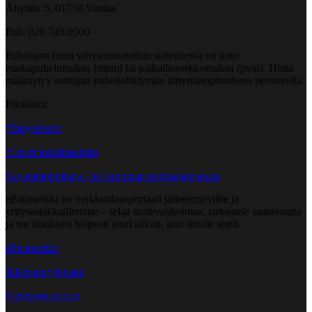
Åbyntie 5, 01730 Vantaa
Puh. 020 745 0500
Puhelujen hinta yritysnumeroihin soitettaessa on joko
matkapuhelumaksu (mpm) tai paikallisverkkomaksu (pvm). Hinta
määräytyy soittajan puhelinliittymän liittymäsopimuksen perusteella.
Pikalinkit
Yhteystiedot
Yleiset toimitusehdot
Tavarantoimittaja - tee kuorman purkuajanvaraus
ePuumerkki on verkkotilausportaali jälleenmyyjille ja
yritysasiakkaillemme – selaa tuotevalikoimaa, tarkastele saatavuutta
ja tee tilauksesi helposti juuri silloin, kun sinulle sopii.
ePuumerkki
Jälleenmyyjähaku
Tietosuojaseloste