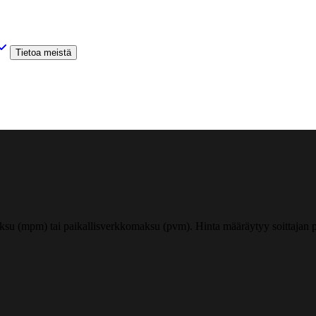
Tietoa meistä
ksu (mpm) tai paikallisverkkomaksu (pvm). Hinta määräytyy soittajan pu