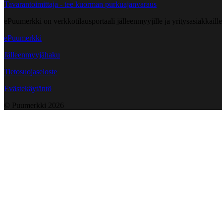
Tavarantoimittaja - tee kuorman purkuajanvaraus
ePuumerkki on verkkotilausportaali jälleenmyyjille ja yritysasiakkaillem
ePuumerkki
Jälleenmyyjähaku
Tietosuojaseloste
Evästekäytäntö
© Puumerkki
2026