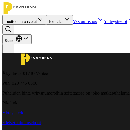
Vastuullisuus
Yhteystiedot
Tuotteet ja palvelut
Toimialat
Suomi
Åbyntie 5, 01730 Vantaa
Puh. 020 745 0500
Puhelujen hinta yritysnumeroihin soitettaessa on joko matkapuheluma
Pikalinkit
Yhteystiedot
Yleiset toimitusehdot