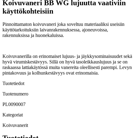
Koivuvaneri BB WG lujuutta vaativiin
käyttökohteisiin
Pinnoittamaton koivuvaneri joka soveltuu materiaaliksi useisiin
käyttötarkoituksiin laivanrakennuksessa, ajoneuvoissa,
rakennuksissa ja huonekaluissa.
Koivuvanerilla on erinomaiset lujuus- ja jäykkysominaisuudet sekä
hyvä virumiskestävyys. Sillä on hyvä tasoleikkauslujuus ja se on
raskaassa lattiakäytössä muita vanereita oleellisesti parempi. Levyn
pintakovuus ja kolhunkestävyys ovat erinomaisia.
Tuotetiedot
Tuotenumero
PL0090007
Kategoriat
Koivuvanerit