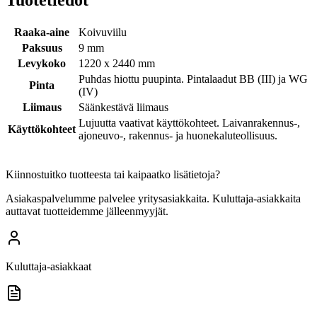
Tuotetiedot
Raaka-aine
Koivuviilu
Paksuus
9 mm
Levykoko
1220 x 2440 mm
Puhdas hiottu puupinta. Pintalaadut BB (III) ja WG
Pinta
(IV)
Liimaus
Säänkestävä liimaus
Lujuutta vaativat käyttökohteet. Laivanrakennus-,
Käyttökohteet
ajoneuvo-, rakennus- ja huonekaluteollisuus.
Kiinnostuitko tuotteesta tai kaipaatko lisätietoja?
Asiakaspalvelumme palvelee yritysasiakkaita. Kuluttaja-asiakkaita
auttavat tuotteidemme jälleenmyyjät.
Kuluttaja-asiakkaat