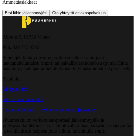
Ammattiasiakkaat
Etsi lähin jälleenmyyjäsi
Ota yhteyttä asiakaspalveluun
Åbyntie 5, 01730 Vantaa
Puh. 020 745 0500
Puhelujen hinta yritysnumeroihin soitettaessa on joko
matkapuhelumaksu (mpm) tai paikallisverkkomaksu (pvm). Hinta
määräytyy soittajan puhelinliittymän liittymäsopimuksen perusteella.
Pikalinkit
Yhteystiedot
Yleiset toimitusehdot
Tavarantoimittaja - tee kuorman purkuajanvaraus
ePuumerkki on verkkotilausportaali jälleenmyyjille ja
yritysasiakkaillemme – selaa tuotevalikoimaa, tarkastele saatavuutta
ja tee tilauksesi helposti juuri silloin, kun sinulle sopii.