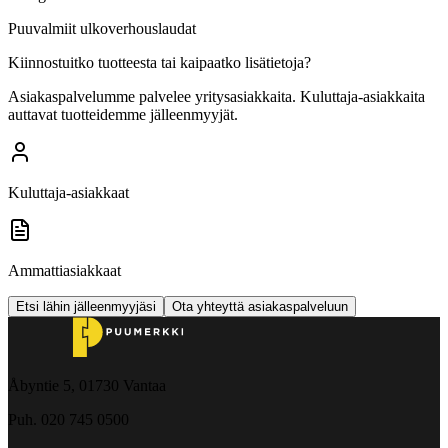
Puuvalmiit ulkoverhouslaudat
Kiinnostuitko tuotteesta tai kaipaatko lisätietoja?
Asiakaspalvelumme palvelee yritysasiakkaita. Kuluttaja-asiakkaita
auttavat tuotteidemme jälleenmyyjät.
Kuluttaja-asiakkaat
Ammattiasiakkaat
Etsi lähin jälleenmyyjäsi
Ota yhteyttä asiakaspalveluun
Åbyntie 5, 01730 Vantaa
Puh. 020 745 0500