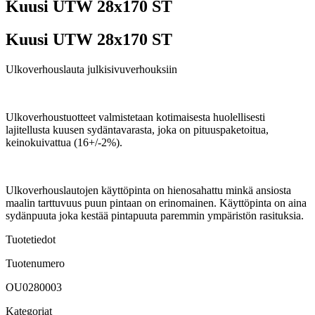
Kuusi UTW 28x170 ST
Kuusi UTW 28x170 ST
Ulkoverhouslauta julkisivuverhouksiin
Ulkoverhoustuotteet valmistetaan kotimaisesta huolellisesti
lajitellusta kuusen sydäntavarasta, joka on pituuspaketoitua,
keinokuivattua (16+/-2%).
Ulkoverhouslautojen käyttöpinta on hienosahattu minkä ansiosta
maalin tarttuvuus puun pintaan on erinomainen. Käyttöpinta on aina
sydänpuuta joka kestää pintapuuta paremmin ympäristön rasituksia.
Tuotetiedot
Tuotenumero
OU0280003
Kategoriat