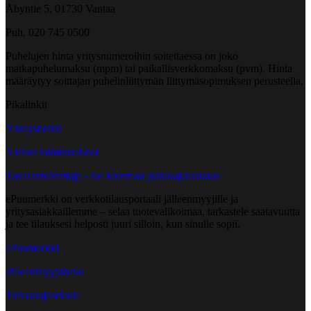
Åbyntie 5, 01730 Vantaa
Puh. 020 745 0500
Puhelujen hinta yritysnumeroihin soitettaessa on joko
matkapuhelumaksu (mpm) tai paikallisverkkomaksu (pvm). Hinta
määräytyy soittajan puhelinliittymän liittymäsopimuksen perusteella.
Pikalinkit
Yhteystiedot
Yleiset toimitusehdot
Tavarantoimittaja - tee kuorman purkuajanvaraus
ePuumerkki on verkkotilausportaali jälleenmyyjille ja
yritysasiakkaillemme – selaa tuotevalikoimaa, tarkastele saatavuutta
ja tee tilauksesi helposti juuri silloin, kun sinulle sopii.
ePuumerkki
Jälleenmyyjähaku
Tietosuojaseloste