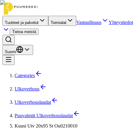
Vastuullisuus
Yhteystiedot
Tuotteet ja palvelut
Toimialat
Tietoa meistä
Suomi
Categories
Ulkoverhous
Ulkoverhouslaudat
Puuvalmiit Ulkoverhouslaudat
Kuusi Utv 20x95 St Ou0210010