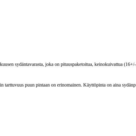
ta kuusen sydäntavarasta, joka on pituuspaketoitua, keinokuivattua (16+/
in tarttuvuus puun pintaan on erinomainen. Käyttöpinta on aina sydänp