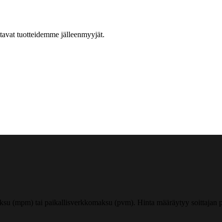
ttavat tuotteidemme jälleenmyyjät.
ksu (mpm) tai paikallisverkkomaksu (pvm). Hinta määräytyy soittajan pu