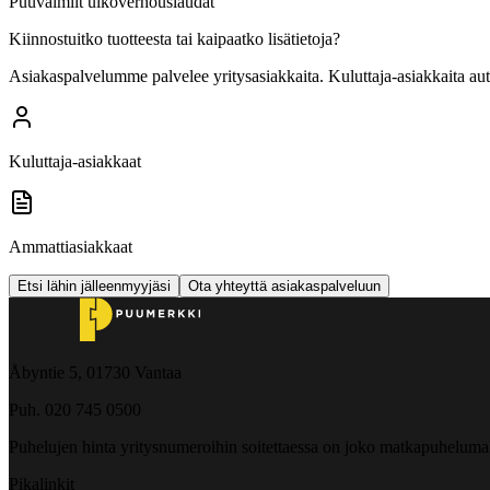
Puuvalmiit ulkoverhouslaudat
Kiinnostuitko tuotteesta tai kaipaatko lisätietoja?
Asiakaspalvelumme palvelee yritysasiakkaita. Kuluttaja-asiakkaita au
Kuluttaja-asiakkaat
Ammattiasiakkaat
Etsi lähin jälleenmyyjäsi
Ota yhteyttä asiakaspalveluun
Åbyntie 5, 01730 Vantaa
Puh. 020 745 0500
Puhelujen hinta yritysnumeroihin soitettaessa on joko matkapuheluma
Pikalinkit