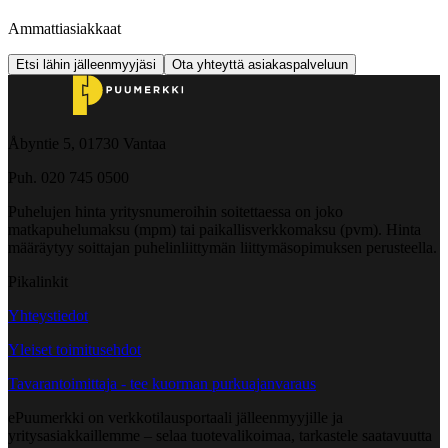
Ammattiasiakkaat
Etsi lähin jälleenmyyjäsi
Ota yhteyttä asiakaspalveluun
Åbyntie 5, 01730 Vantaa
Puh. 020 745 0500
Puhelujen hinta yritysnumeroihin soitettaessa on joko
matkapuhelumaksu (mpm) tai paikallisverkkomaksu (pvm). Hinta
määräytyy soittajan puhelinliittymän liittymäsopimuksen perusteella.
Pikalinkit
Yhteystiedot
Yleiset toimitusehdot
Tavarantoimittaja - tee kuorman purkuajanvaraus
ePuumerkki on verkkotilausportaali jälleenmyyjille ja
yritysasiakkaillemme – selaa tuotevalikoimaa, tarkastele saatavuutta