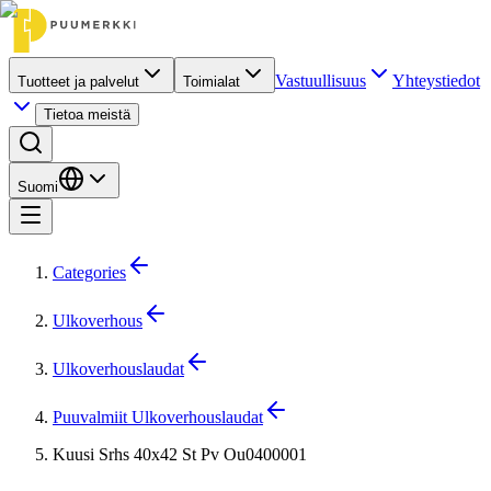
Vastuullisuus
Yhteystiedot
Tuotteet ja palvelut
Toimialat
Tietoa meistä
Suomi
Categories
Ulkoverhous
Ulkoverhouslaudat
Puuvalmiit Ulkoverhouslaudat
Kuusi Srhs 40x42 St Pv Ou0400001