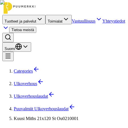
Vastuullisuus
Yhteystiedot
Tuotteet ja palvelut
Toimialat
Tietoa meistä
Suomi
Categories
Ulkoverhous
Ulkoverhouslaudat
Puuvalmiit Ulkoverhouslaudat
Kuusi Miths 21x120 St Ou0210001