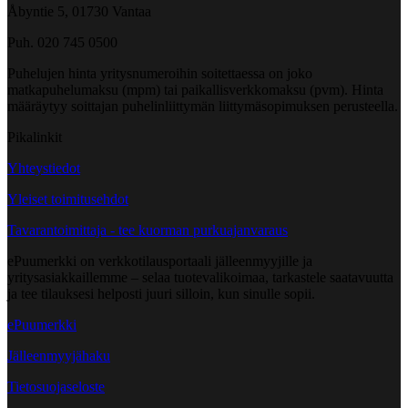
Åbyntie 5, 01730 Vantaa
Puh. 020 745 0500
Puhelujen hinta yritysnumeroihin soitettaessa on joko
matkapuhelumaksu (mpm) tai paikallisverkkomaksu (pvm). Hinta
määräytyy soittajan puhelinliittymän liittymäsopimuksen perusteella.
Pikalinkit
Yhteystiedot
Yleiset toimitusehdot
Tavarantoimittaja - tee kuorman purkuajanvaraus
ePuumerkki on verkkotilausportaali jälleenmyyjille ja
yritysasiakkaillemme – selaa tuotevalikoimaa, tarkastele saatavuutta
ja tee tilauksesi helposti juuri silloin, kun sinulle sopii.
ePuumerkki
Jälleenmyyjähaku
Tietosuojaseloste