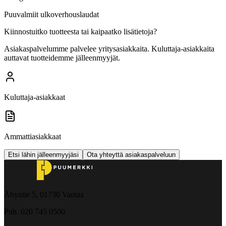
Puuvalmiit ulkoverhouslaudat
Kiinnostuitko tuotteesta tai kaipaatko lisätietoja?
Asiakaspalvelumme palvelee yritysasiakkaita. Kuluttaja-asiakkaita
auttavat tuotteidemme jälleenmyyjät.
Kuluttaja-asiakkaat
Ammattiasiakkaat
Etsi lähin jälleenmyyjäsi
Ota yhteyttä asiakaspalveluun
Åbyntie 5, 01730 Vantaa
Puh. 020 745 0500