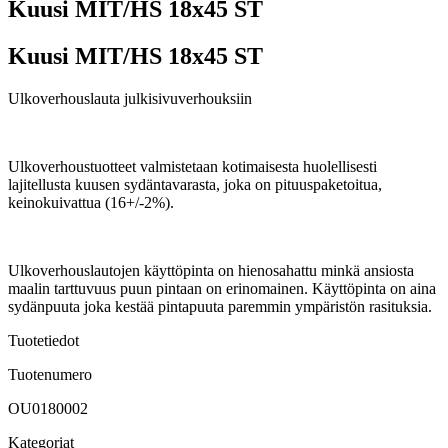
Kuusi MIT/HS 18x45 ST
Kuusi MIT/HS 18x45 ST
Ulkoverhouslauta julkisivuverhouksiin
Ulkoverhoustuotteet valmistetaan kotimaisesta huolellisesti
lajitellusta kuusen sydäntavarasta, joka on pituuspaketoitua,
keinokuivattua (16+/-2%).
Ulkoverhouslautojen käyttöpinta on hienosahattu minkä ansiosta
maalin tarttuvuus puun pintaan on erinomainen. Käyttöpinta on aina
sydänpuuta joka kestää pintapuuta paremmin ympäristön rasituksia.
Tuotetiedot
Tuotenumero
OU0180002
Kategoriat