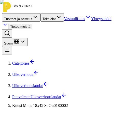
Vastuullisuus
Yhteystiedot
Tuotteet ja palvelut
Toimialat
Tietoa meistä
Suomi
Categories
Ulkoverhous
Ulkoverhouslaudat
Puuvalmiit Ulkoverhouslaudat
Kuusi Miths 18x45 St Ou0180002